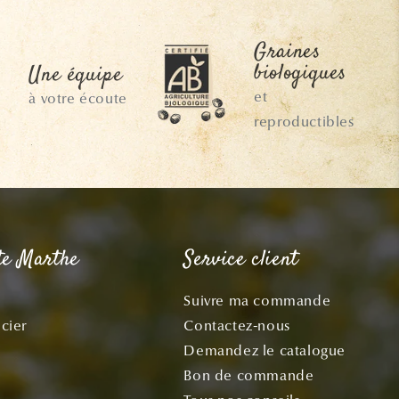
Graines
biologiques
Une équipe
et
à votre écoute
reproductibles
te Marthe
Service client
Suivre ma commande
cier
Contactez-nous
Demandez le catalogue
Bon de commande