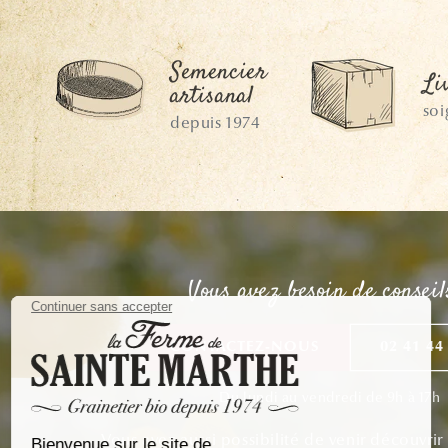
Semencier
Li
artisanal
so
depuis 1974
Vous avez besoin de conseil
CONTACTEZ-NOUS
02 41 44
Du lundi au vendredi de 9h à 17h
Vous avez aussi possibilité de venir découvrir