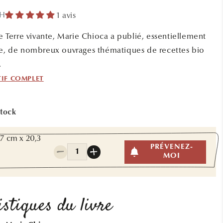
9H
1 avis
de Terre vivante, Marie Chioca a publié, essentiellement
te, de nombreux ouvrages thématiques de recettes bio
.
TIF COMPLET
stock
,7 cm x 20,3
Quantité
PRÉVENEZ-
Réduire
Augmenter
MOI
la
la
quantité
quantité
de
de
LE
LE
stiques du livre
MEILLEUR
MEILLEUR
DES
DES