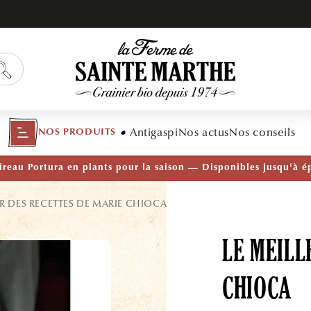
Antigaspi
Nos actus
Nos conseils
NOS PRODUITS
TÉ — Ail Rocambole AB · Lot de 10 bulbilles · En stock main
UR DES RECETTES DE MARIE CHIOCA
LE MEILL
CHIOCA