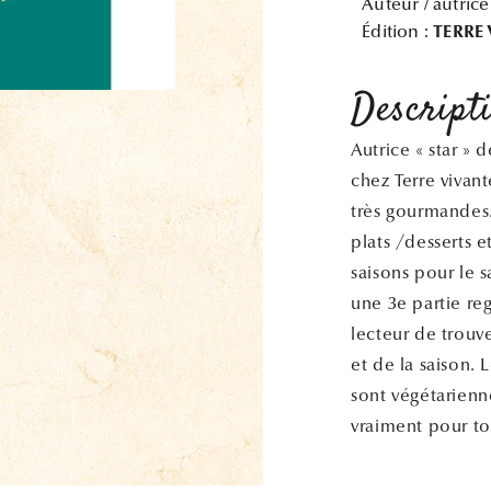
Auteur / autrice
Édition :
TERRE
Descript
Autrice « star » 
chez Terre vivan
très gourmandes.
plats /desserts 
saisons pour le 
une 3e partie reg
lecteur de trouv
et de la saison. 
sont végétarienn
vraiment pour tou