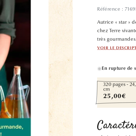
Référence : 716
Autrice « star » 
chez Terre vivan
très gourmandes
VOIR LE DESCRIP
En rupture de 
320 pages - 24
cm
Prix
25,00€
habituel
Caractéri