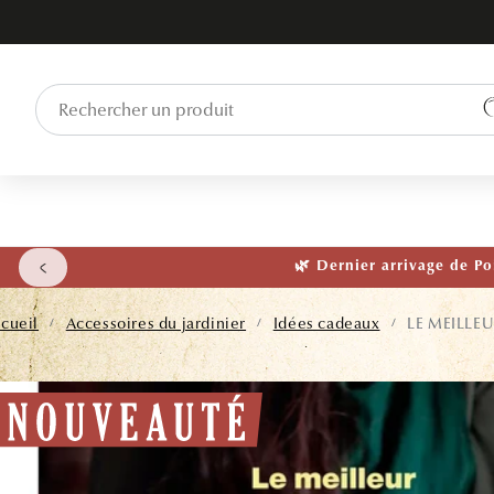
ET PASSER
AU
CONTENU
🌱 NOUVEAU
cueil
Accessoires du jardinier
Idées cadeaux
LE MEILLE
/
/
/
SSER AUX
NFORMATIONS
RODUITS