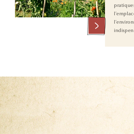
pratiques
l'empla
l'enviro
indispens