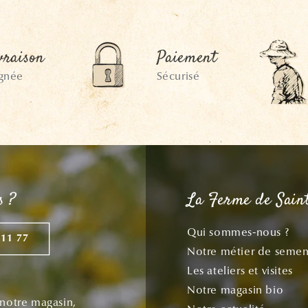
vraison
Paiement
ignée
Sécurisé
s ?
La Ferme de Sain
Qui sommes-nous ?
 11 77
Notre métier de semen
Les ateliers et visites
Notre magasin bio
 notre magasin,