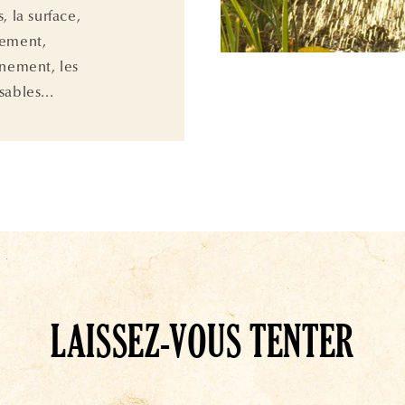
, la surface,
cement,
nnement, les
ables...
LAISSEZ-VOUS TENTER