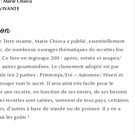
 :
Marie Chioca
RECETTES
RECETTES
 VIVANTE
DE
DE
MARIE
MARIE
CHIOCA
CHIOCA
ion
de Terre vivante, Marie Chioca a publié, essentiellement
te, de nombreux ouvrages thématiques de recettes bio
 Ce livre en regroupe 200 : apéro, entrée et soupes/
et autres gourmandises. Le classement adopté est par
salé (en 2 parties : Printemps/Eté – Automne/ Hiver) et
roupe tout le sucré. Il sera ainsi très facile pour le
er une recette, en fonction de ses envies, de ses besoins
Les recettes sont variées, viennent de tous pays, certaines
es, d’autres à base de viande ou de poisson. Il y en a
s les goûts !