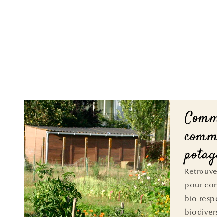
Comm
comm
potag
Retrouve
pour co
bio resp
biodiver