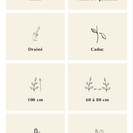
Drainé
Caduc
100 cm
60 à 80 cm