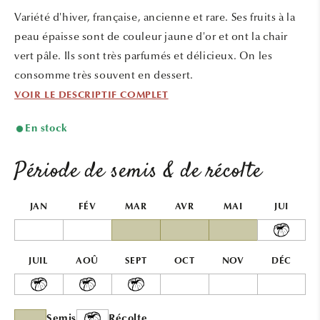
une
une
Variété d'hiver, française, ancienne et rare. Ses fruits à la
fenêtre
fenêtr
modale
modal
peau épaisse sont de couleur jaune d'or et ont la chair
vert pâle. Ils sont très parfumés et délicieux. On les
consomme très souvent en dessert.
VOIR LE DESCRIPTIF COMPLET
En stock
Période de semis & de récolte
JAN
FÉV
MAR
AVR
MAI
JUI
JUIL
AOÛ
SEPT
OCT
NOV
DÉC
Semis
Récolte