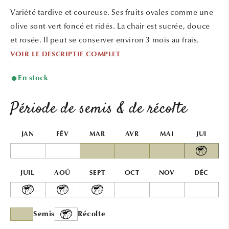
une
une
Variété tardive et coureuse. Ses fruits ovales comme une
fenêtre
fenêtr
modale
modal
olive sont vert foncé et ridés. La chair est sucrée, douce
et rosée. Il peut se conserver environ 3 mois au frais.
VOIR LE DESCRIPTIF COMPLET
En stock
Période de semis & de récolte
JAN
FÉV
MAR
AVR
MAI
JUI
JUIL
AOÛ
SEPT
OCT
NOV
DÉC
Semis
Récolte