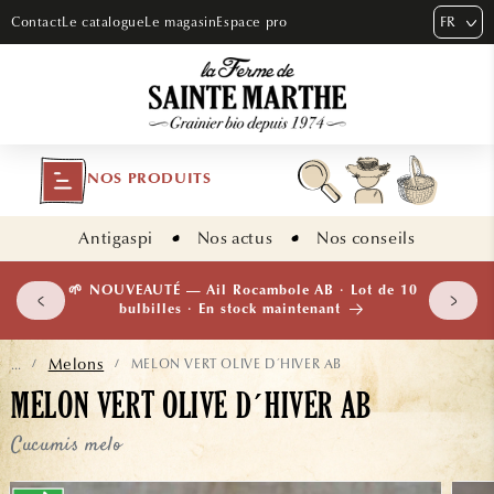
ET PASSER
FR
Contact
Le catalogue
Le magasin
Espace pro
AU
CONTENU
NOS PRODUITS
Antigaspi
Nos actus
Nos conseils
 plants
🌱 NOUVEAUTÉ — Ail Rocambole AB · Lot de 10
isement
bulbilles · En stock maintenant
Melons
MELON VERT OLIVE D´HIVER AB
...
/
/
MELON VERT OLIVE D´HIVER AB
Cucumis melo
ASSER AUX