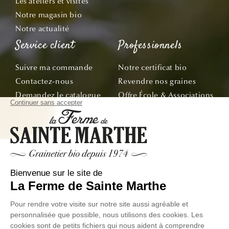
Les ateliers et visites
Notre magasin bio
Notre actualité
Service client
Professionnels
Suivre ma commande
Notre certificat bio
Contactez-nous
Revendre nos graines
Demandez le catalogue
Offre École & Associations
Bon de commande
Sachets personnalisés
Tous nos conseils
Abonnez-vous
Suivez nos aventures de la graine à l'assiette !
E-mail