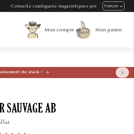
Contact
Le catalogue
Le magasin
Espace pro
Français
Mon compte
Mon panier
tenant
R SAUVAGE AB
llus