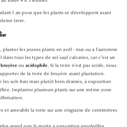
u stade 4 à 5 feuilles.
ndant 1 an pour que les plants se développent avant
leine terre.
lier
 planter les jeunes plants en avril - mai ou à l'automne
 dans tous les types de sol sauf calcaires, car c’est un
ou
. Si la terre n'est pas acide, nous
 bruyère
acidophile
apporter de la terre de bruyère avant plantation.
 les sols frais mais plutôt bien drainés, à exposition
llée. Implanter plusieurs plants sur une même zone
llinisation.
n et ameublir la terre sur une vingtaine de centimètres
s plus grand que la motte à exposition ensoleillée.