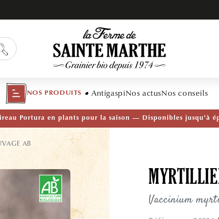
Antigaspi
Nos actus
Nos conseils
NOS PRODUITS
TÉ — Ail Rocambole AB · Lot de 10 bulbilles · En stock main
UVAGE AB
MYRTILLIE
Vaccinium myrti