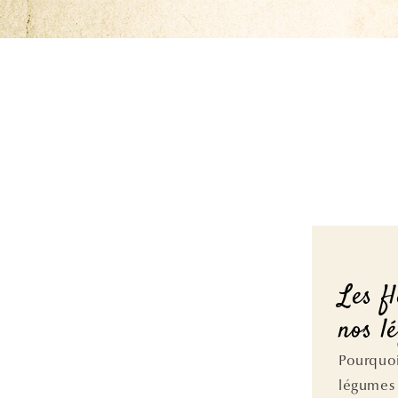
Les f
nos l
Pourquoi
légumes 