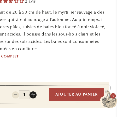
2 avis
nt de 20 à 50 cm de haut, le myrtillier sauvage a des
tées qui virent au rouge à l'automne. Au printemps, il
roses pâles, suivies de baies bleu foncé à noir violacé,
nt acides. Il pousse dans les sous-bois clairs et les
s sur des sols acides. Les baies sont consommées
rmées en confitures.
F COMPLET
Quantité
AJOUTER AU PANIER
Réduire
Augmenter
la
la
quantité
quantité
de
de