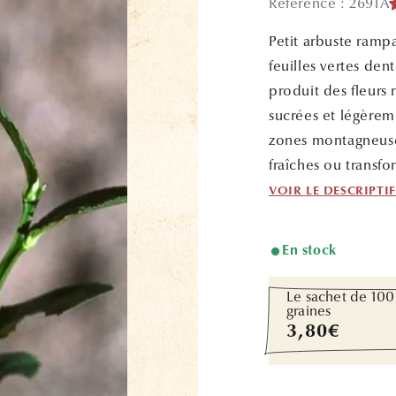
Référence : 2691A
Petit arbuste rampa
feuilles vertes den
produit des fleurs 
sucrées et légèreme
zones montagneuse
fraîches ou transfo
VOIR LE DESCRIPTI
En stock
Le sachet de 100
graines
Prix
3,80€
habituel