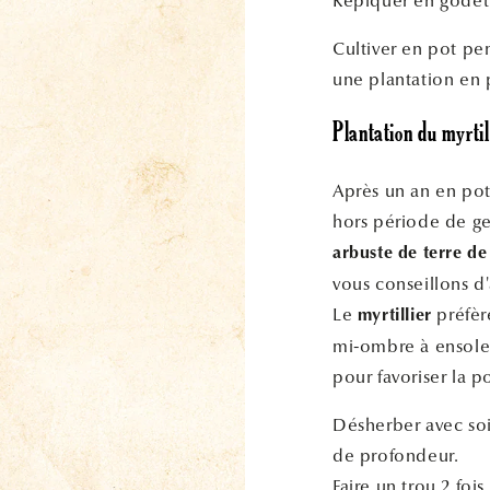
Repiquer en godet a
Cultiver en pot pe
une plantation en p
Plantation du myrtil
Après un an en pot,
hors période de gel
arbuste de terre de
vous conseillons d'
Le
préfère
myrtillier
mi-ombre à ensolei
pour favoriser la po
Désherber avec soi
de profondeur.
Faire un trou 2 foi