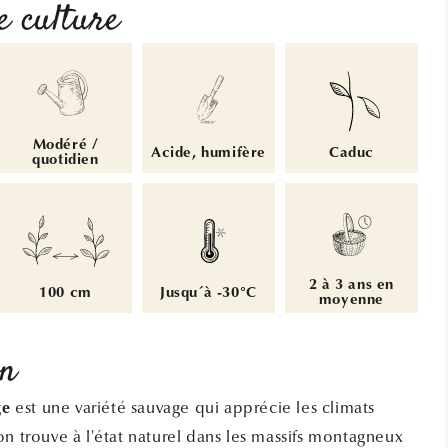
e culture
Modéré /
Acide, humifère
Caduc
quotidien
2 à 3 ans en
100 cm
Jusqu´à -30°C
moyenne
on
est une variété sauvage qui apprécie les climats
ge
on trouve à l'état naturel dans les massifs montagneux