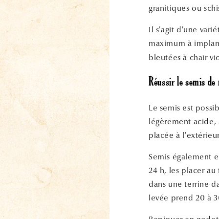
granitiques ou schi
Il s'agit d'une var
maximum à implan
bleutées à chair vi
Réussir le semis de 
Le semis est possib
légèrement acide,
placée à l'extérieur
Semis également en 
24 h, les placer au
dans une terrine d
levée prend 20 à 3