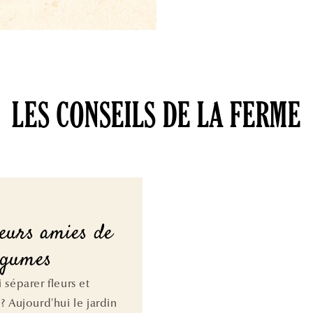
LES CONSEILS DE LA FERME
leurs amies de
égumes
 séparer fleurs et
? Aujourd'hui le jardin