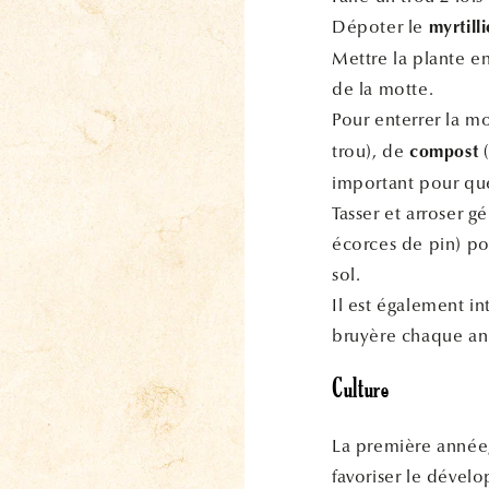
Dépoter le
myrtilli
Mettre la plante e
de la motte.
Pour enterrer la m
trou), de
(
compost
important pour que 
Tasser et arroser g
écorces de pin) pou
sol.
Il est également in
bruyère chaque ann
Culture
La première année
favoriser le dével