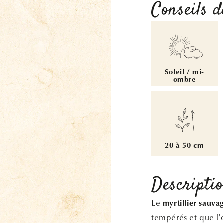
Conseils d
Soleil / mi-
ombre
20 à 50 cm
Descripti
Le
myrtillier sauva
tempérés et que l'