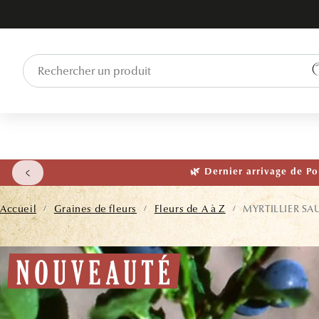
ET PASSER
AU
CONTENU
🌱 NOUVEAU
Accueil
Graines de fleurs
Fleurs de A à Z
MYRTILLIER SA
/
/
/
PASSER AUX
INFORMATIONS
PRODUITS