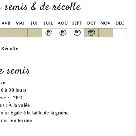
MYRTILLIER
MYRTILLIER
 semis & de récolte
SAUVAGE
SAUVAGE
AB
AB
AVR
MAI
JUI
JUIL
AOÛ
SEPT
OCT
NOV
DÉC
Récolte
e semis
ace
20 à 30 jours
evée :
20°C
is :
À la volée
mis :
égale à la taille de la graine
mis :
en terrine