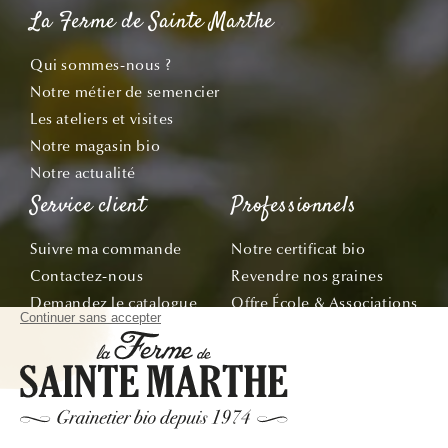
La Ferme de Sainte Marthe
Qui sommes-nous ?
Notre métier de semencier
Les ateliers et visites
Notre magasin bio
Notre actualité
Service client
Professionnels
Suivre ma commande
Notre certificat bio
Contactez-nous
Revendre nos graines
Demandez le catalogue
Offre École & Associations
Bon de commande
Sachets personnalisés
Tous nos conseils
Abonnez-vous
Suivez nos aventures de la graine à l'assiette !