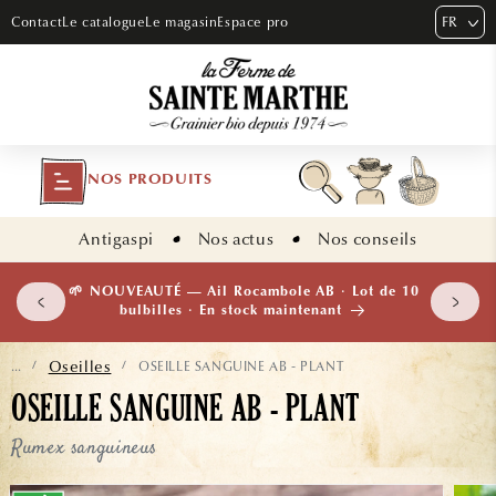
ET PASSER
FR
Contact
Le catalogue
Le magasin
Espace pro
AU
CONTENU
NOS PRODUITS
Antigaspi
Nos actus
Nos conseils
 plants
🌱 NOUVEAUTÉ — Ail Rocambole AB · Lot de 10
isement
bulbilles · En stock maintenant
Oseilles
OSEILLE SANGUINE AB - PLANT
...
/
/
OSEILLE SANGUINE AB - PLANT
Rumex sanguineus
ASSER AUX