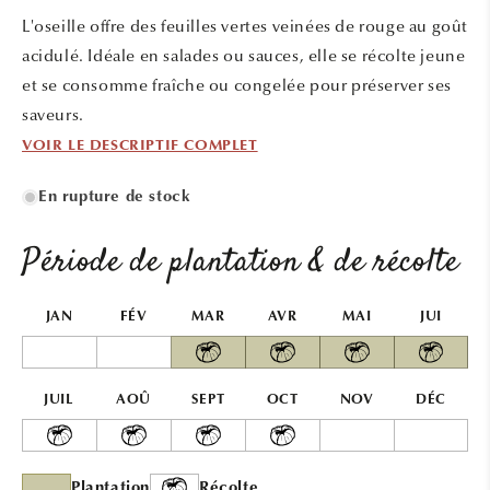
une
une
L'oseille offre des feuilles vertes veinées de rouge au goût
fenêtre
fenêtr
modale
modal
acidulé. Idéale en salades ou sauces, elle se récolte jeune
et se consomme fraîche ou congelée pour préserver ses
saveurs.
VOIR LE DESCRIPTIF COMPLET
En rupture de stock
Période de plantation & de récolte
JAN
FÉV
MAR
AVR
MAI
JUI
JUIL
AOÛ
SEPT
OCT
NOV
DÉC
Plantation
Récolte