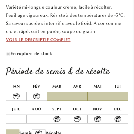
une
une
Variété mi-longue couleur crème, facile à récolter.
fenêtre
fenêtr
modale
modal
Feuillage vigoureux. Résiste à des températures de -5°C.
Sa saveur sucrée s'intensifie avec le froid. À consommer
cru et râpé, cuit en purée, soupe ou gratin.
VOIR LE DESCRIPTIF COMPLET
En rupture de stock
Période de semis & de récolte
JAN
FÉV
MAR
AVR
MAI
JUI
JUIL
AOÛ
SEPT
OCT
NOV
DÉC
Semis
Récolte