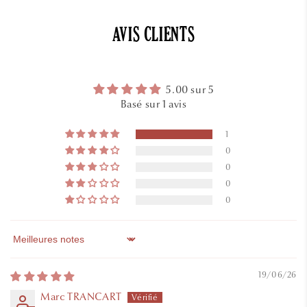
Réussir la culture du panais
AVIS CLIENTS
Découvrez tout sur le panais , de son histoire et
son étymologie à des conseils pour réussir le
5.00 sur 5
semis, la culture, l'entretien, la récolte et son
Basé sur 1 avis
utilisation.
1
0
0
0
0
Sort by
19/06/26
Marc TRANCART