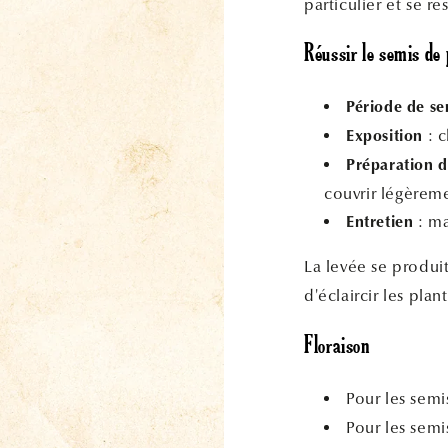
particulier et se r
Réussir le semis de 
Période de se
: c
Exposition
Préparation d
couvrir légèreme
: ma
Entretien
La levée se produ
d'éclaircir les pla
Floraison
Pour les semi
Pour les semi