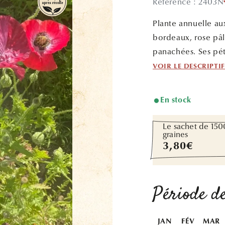
Référence : 2403N
Plante annuelle aux
bordeaux, rose pâl
panachées. Ses pét
VOIR LE DESCRIPTI
En stock
Le sachet de 150
graines
Prix
3,80€
habituel
Période de
JAN
FÉV
MAR