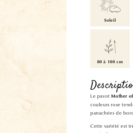
Soleil
80 à 100 cm
Descripti
Le pavot
Mother of
couleurs rose tendr
panachées de borde
Cette variété est tr