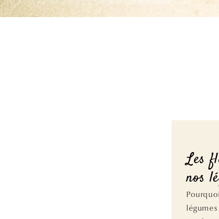
Les f
nos l
Pourquoi
légumes 