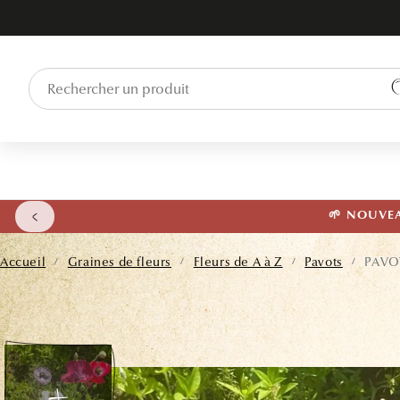
ET PASSER
AU
CONTENU
🌱 NOUVEAU
Accueil
Graines de fleurs
Fleurs de A à Z
Pavots
PAVO
/
/
/
/
PASSER AUX
INFORMATIONS