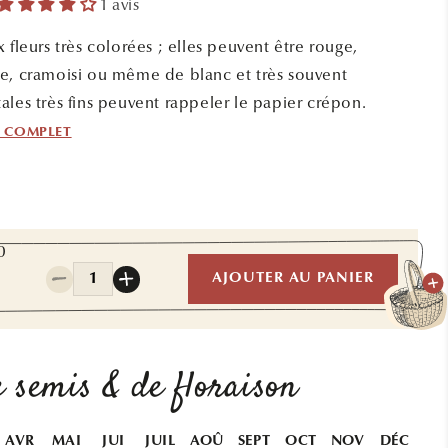
1 avis
 fleurs très colorées ; elles peuvent être rouge,
e, cramoisi ou même de blanc et très souvent
ales très fins peuvent rappeler le papier crépon.
F COMPLET
0
Quantité
AJOUTER AU PANIER
Réduire
Augmenter
la
la
quantité
quantité
de
de
PAVOT
PAVOT
 semis & de floraison
MOTHER
MOTHER
OF
OF
PEARL
PEARL
AVR
MAI
JUI
JUIL
AOÛ
SEPT
OCT
NOV
DÉC