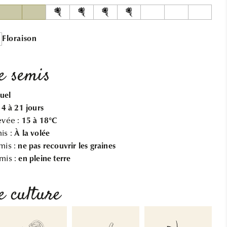
NT
NT
Floraison
e semis
uel
14 à 21 jours
evée :
15 à 18°C
is :
À la volée
mis :
ne pas recouvrir les graines
mis :
en pleine terre
e culture