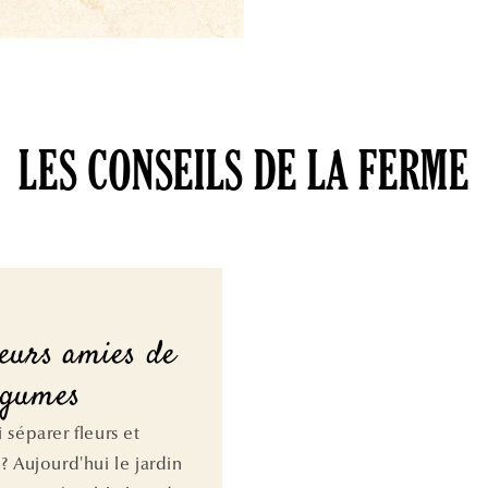
LES CONSEILS DE LA FERME
leurs amies de
égumes
 séparer fleurs et
? Aujourd'hui le jardin