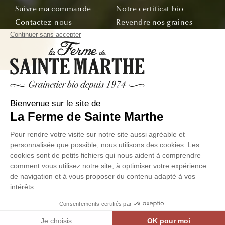
Suivre ma commande
Notre certificat bio
Contactez-nous
Revendre nos graines
Demandez le catalogue
Offre École & Associations
Bon de commande
Sachets personnalisés
Tous nos conseils
Abonnez-vous
Suivez nos aventures de la graine à l'assiette !
E-mail
© La Ferme de Sainte Marthe - Tous droit réservés
Données
Conditions Générales de
Exercer votre droit de
personnelles
Ventes
Rétractation
Facebook
Instagram
Linkedin
YouTube