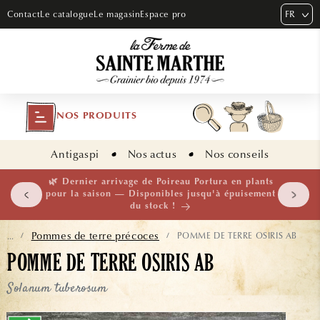
ET PASSER
FR
Contact
Le catalogue
Le magasin
Espace pro
AU
CONTENU
NOS PRODUITS
Antigaspi
Nos actus
Nos conseils
 plants
🌱 NOUVEAUTÉ — Ail Rocambole AB · Lot de 10
isement
bulbilles · En stock maintenant
Pommes de terre précoces
POMME DE TERRE OSIRIS AB
...
/
/
POMME DE TERRE OSIRIS AB
Solanum tuberosum
ASSER AUX