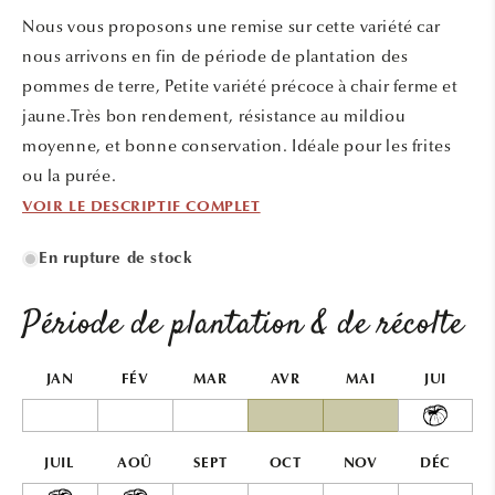
une
Nous vous proposons une remise sur cette variété car
fenêtre
modale
nous arrivons en fin de période de plantation des
pommes de terre, Petite variété précoce à chair ferme et
jaune.Très bon rendement, résistance au mildiou
moyenne, et bonne conservation. Idéale pour les frites
ou la purée.
VOIR LE DESCRIPTIF COMPLET
En rupture de stock
Période de plantation & de récolte
JAN
FÉV
MAR
AVR
MAI
JUI
JUIL
AOÛ
SEPT
OCT
NOV
DÉC