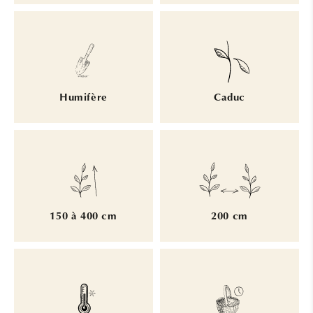
Humifère
Caduc
150 à 400 cm
200 cm