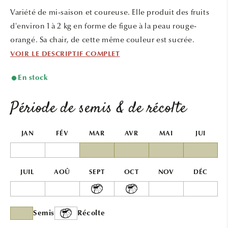
une
une
Variété de mi-saison et coureuse. Elle produit des fruits
fenêtre
fenêtr
modale
modal
d'environ 1 à 2 kg en forme de figue à la peau rouge-
orangé. Sa chair, de cette même couleur est sucrée.
VOIR LE DESCRIPTIF COMPLET
En stock
Période de semis & de récolte
JAN
FÉV
MAR
AVR
MAI
JUI
JUIL
AOÛ
SEPT
OCT
NOV
DÉC
Semis
Récolte