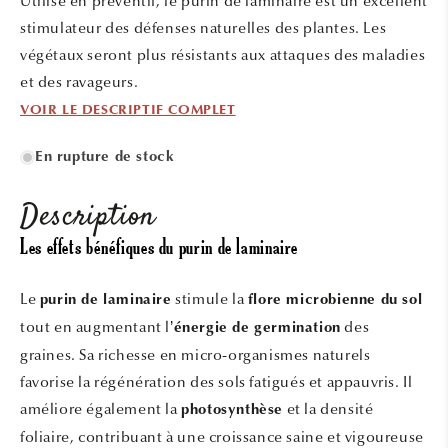
Utilisé en préventif, le purin de laminaire est un excellent
fenêtre
modale
stimulateur des défenses naturelles des plantes. Les
végétaux seront plus résistants aux attaques des maladies
et des ravageurs.
VOIR LE DESCRIPTIF COMPLET
En rupture de stock
Description
Les effets bénéfiques du purin de laminaire
Le
stimule la
purin de laminaire
flore microbienne du sol
tout en augmentant l’
des
énergie de germination
graines. Sa richesse en micro-organismes naturels
favorise la régénération des sols fatigués et appauvris. Il
améliore également la
et la densité
photosynthèse
foliaire, contribuant à une croissance saine et vigoureuse