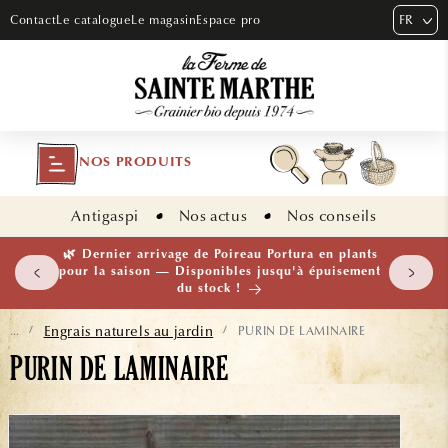
ET PASSER
FR
Contact
Le catalogue
Le magasin
Espace pro
AU
CONTENU
NOS PRODUITS
Antigaspi
Nos actus
Nos conseils
 plants
🌱 NOUVEAUTÉ — Ail Rocambole AB · Lot de 10
isement
bulbilles · En stock maintenant
Engrais naturels au jardin
PURIN DE LAMINAIRE
...
/
/
PURIN DE LAMINAIRE
ASSER AUX
NFORMATIONS