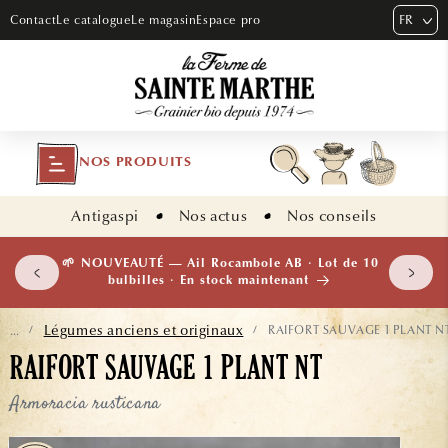
ET PASSER
FR
Contact
Le catalogue
Le magasin
Espace pro
AU
CONTENU
NOS PRODUITS
Antigaspi
Nos actus
Nos conseils
 plants
🌱 NOUVEAUTÉ — Ail Rocambole AB · Lot de 10
isement
bulbilles · En stock maintenant
Légumes anciens et originaux
RAIFORT SAUVAGE 1 PLANT N
...
/
/
RAIFORT SAUVAGE 1 PLANT NT
Armoracia rusticana
ASSER AUX