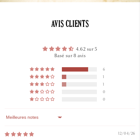
Réussir la culture de l'endive
AVIS CLIENTS
Découvrez tout sur l'endive, de son histoire et
son étymologie à des conseils pour réussir le
4.62 sur 5
semis, la culture, l'entretien, la récolte et son
Basé sur 8 avis
utilisation.
6
1
1
0
0
Sort by
12/04/26