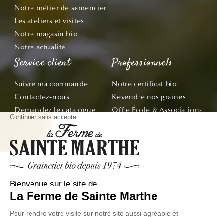
Notre métier de semencier
Les ateliers et visites
Notre magasin bio
Notre actualité
Service client
Professionnels
Suivre ma commande
Notre certificat bio
Contactez-nous
Revendre nos graines
Demandez le catalogue
Offre École & Associations
Bon de commande
Sachets personnalisés
Tous nos conseils
Abonnez-vous
Suivez nos aventures de la graine à l'assiette !
E-mail