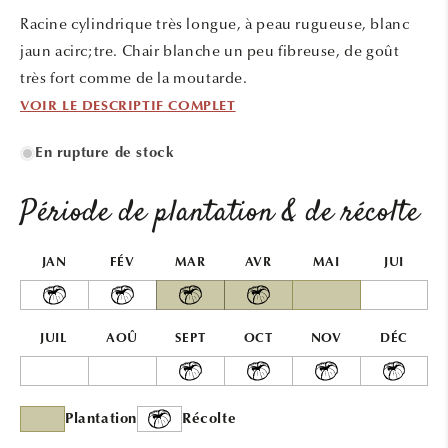
une
Racine cylindrique très longue, à peau rugueuse, blanc
fenêtre
modale
jaun acirc;tre. Chair blanche un peu fibreuse, de goût
très fort comme de la moutarde.
VOIR LE DESCRIPTIF COMPLET
En rupture de stock
Période de plantation & de récolte
JAN
FÉV
MAR
AVR
MAI
JUI
JUIL
AOÛ
SEPT
OCT
NOV
DÉC
Plantation
Récolte