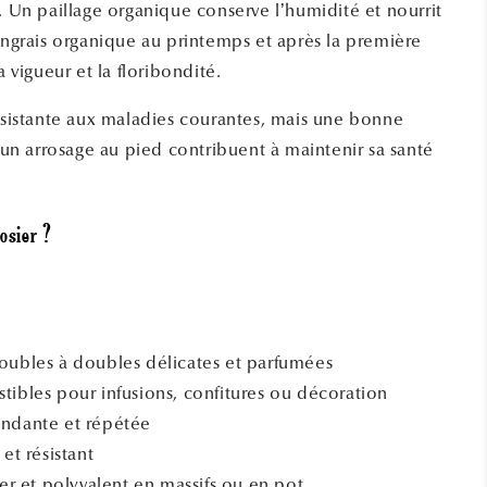
. Un paillage organique conserve l’humidité et nourrit
’engrais organique au printemps et après la première
a vigueur et la floribondité.
résistante aux maladies courantes, mais une bonne
t un arrosage au pied contribuent à maintenir sa santé
osier ?
doubles à doubles délicates et parfumées
tibles pour infusions, confitures ou décoration
ondante et répétée
 et résistant
iver et polyvalent en massifs ou en pot