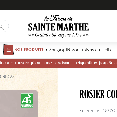
Antigaspi
Nos actus
Nos conseils
NOS PRODUITS
TÉ — Ail Rocambole AB · Lot de 10 bulbilles · En stock main
ICNIC AB
ROSIER CO
Référence : 1837G