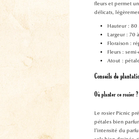
fleurs et permet u
délicats, légèremen
Hauteur : 80
Largeur : 70 
Floraison : r
Fleurs : semi
Atout : pétal
Conseils de plantati
Où planter ce rosier ?
Le rosier Picnic pr
pétales bien parfum
l’intensité du parf