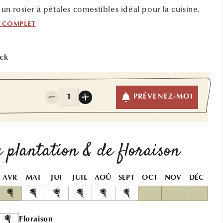
t un rosier à pétales comestibles idéal pour la cuisine.
F COMPLET
ock
Quantité
PRÉVENEZ-MOI
Réduire
Augmenter
la
la
quantité
quantité
de
de
ROSIER
ROSIER
 plantation & de floraison
COMESTIBLE
COMESTIBLE
PICNIC
PICNIC
AB
AB
AVR
MAI
JUI
JUIL
AOÛ
SEPT
OCT
NOV
DÉC
Floraison