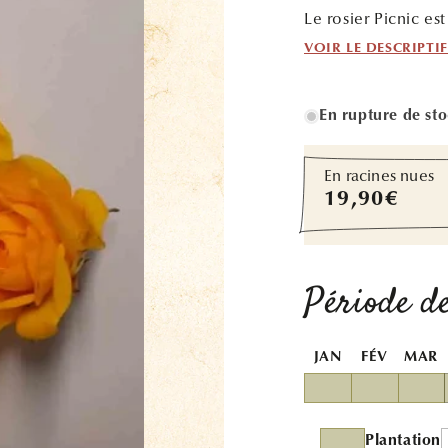
Le rosier Picnic es
VOIR LE DESCRIPTI
En rupture de st
En racines nues
Prix
19,90€
habituel
Période de
JAN
FÉV
MAR
Plantation