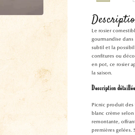
Descripti
Le rosier comestibl
gourmandise dans le
subtil et la possibi
confitures ou décor
en pot, ce rosier a
la saison.
Description détaillée
Picnic produit des
blanc crème selon 
remontante, offran
premières gelées. S