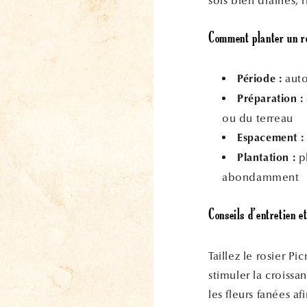
sols bien drainés,
Comment planter un ro
auto
Période :
Préparation :
ou du terreau
Espacement :
pl
Plantation :
abondamment
Conseils d’entretien et
Taillez le rosier P
stimuler la croiss
les fleurs fanées a