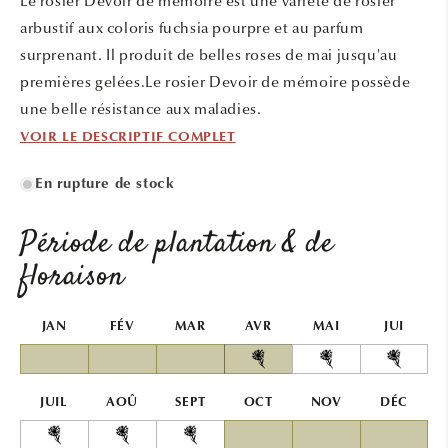
Le rosier Devoir de mémoire est une variété de rosier
fenêtre
modale
arbustif aux coloris fuchsia pourpre et au parfum
surprenant. Il produit de belles roses de mai jusqu'au
premières gelées.Le rosier Devoir de mémoire possède
une belle résistance aux maladies.
VOIR LE DESCRIPTIF COMPLET
En rupture de stock
Période de plantation & de
floraison
JAN
FÉV
MAR
AVR
MAI
JUI
JUIL
AOÛ
SEPT
OCT
NOV
DÉC