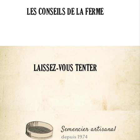
LES CONSEILS DE LA FERME
LAISSEZ-VOUS TENTER
Semencier artisanal
Planter ses rosiers en motte
depuis 1974