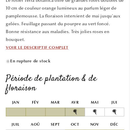
Le rosier Terra botanica offre de grandes roses doubles de
fenêtre
modale
10 cm de couleur orange lumineux au parfum léger de
pamplemousse. La floraison intervient de mai jusqu'aux
gelées. Feuillage passant du pourpre au vert foncé.
Bonne résistance aux maladies. Très jolies roses en
bouquet.
VOIR LE DESCRIPTIF COMPLET
En rupture de stock
Période de plantation & de
floraison
JAN
FÉV
MAR
AVR
MAI
JUI
JUIL
AOÛ
SEPT
OCT
NOV
DÉC