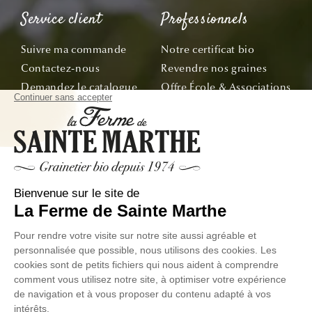
Service client
Professionnels
Suivre ma commande
Notre certificat bio
Contactez-nous
Revendre nos graines
Demandez le catalogue
Offre École & Associations
Bon de commande
Sachets personnalisés
Tous nos conseils
Abonnez-vous
Suivez nos aventures de la graine à l'assiette !
E-mail
© La Ferme de Sainte Marthe - Tous droit réservés
Données
Conditions Générales de
Exercer votre droit de