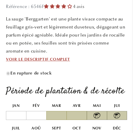
média
média
Référence : 6546F
4 avis
1
2
dans
dans
une
une
La sauge 'Berggarten' est une plante vivace compacte au
fenêtre
fenêtr
modale
modal
feuillage gris-vert et légèrement duveteux, dégageant un
parfum épicé agréable. Idéale pour les jardins de rocaille
ou en potée, ses feuilles sont très prisées comme
aromate en cuisine.
VOIR LE DESCRIPTIF COMPLET
En rupture de stock
Période de plantation & de récolte
JAN
FÉV
MAR
AVR
MAI
JUI
JUIL
AOÛ
SEPT
OCT
NOV
DÉC