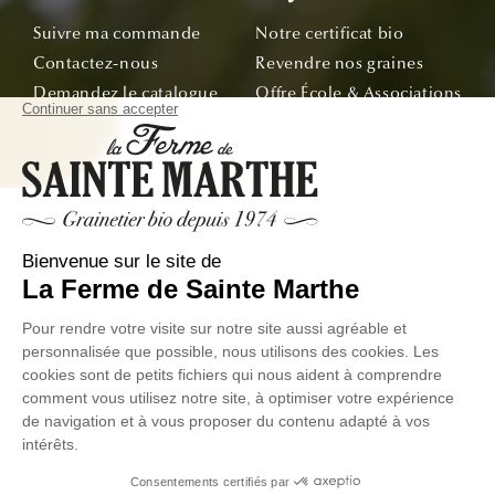
Suivre ma commande
Notre certificat bio
Contactez-nous
Revendre nos graines
Demandez le catalogue
Offre École & Associations
Bon de commande
Sachets personnalisés
Tous nos conseils
Abonnez-vous
Suivez nos aventures de la graine à l'assiette !
E-mail
© La Ferme de Sainte Marthe - Tous droit réservés
Données
Conditions Générales de
Exercer votre droit de
personnelles
Ventes
Rétractation