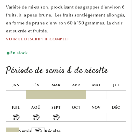
une
une
Variété de mi-saison, produisant des grappes d'environ 6
fenêtre
fenêtr
modale
modal
fruits, à la peau brune,. Les fruits sontlégèrment allongés,
en forme de prune d'environ 60 à 150 grammes. La chair
est sucrée et fruitée.
VOIR LE DESCRIPTIF COMPLET
En stock
Période de semis & de récolte
JAN
FÉV
MAR
AVR
MAI
JUI
JUIL
AOÛ
SEPT
OCT
NOV
DÉC
Semis
Récolte