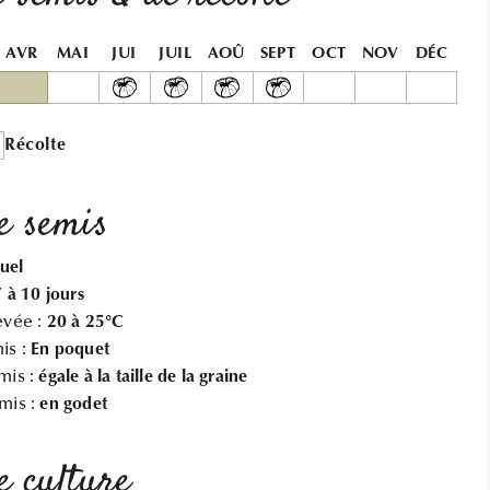
DAD&#39;S
DAD&#39;S
SUNSET
SUNSET
AB
AB
AVR
MAI
JUI
JUIL
AOÛ
SEPT
OCT
NOV
DÉC
Récolte
e semis
uel
7 à 10 jours
evée :
20 à 25°C
is :
En poquet
mis :
égale à la taille de la graine
mis :
en godet
e culture