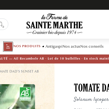
Antigaspi
Nos actus
Nos conseils
NOS PRODUITS
TÉ — Ail Rocambole AB · Lot de 10 bulbilles · En stock main
MATE DAD'S SUNSET AB
TOMATE DA
Solanum lycope