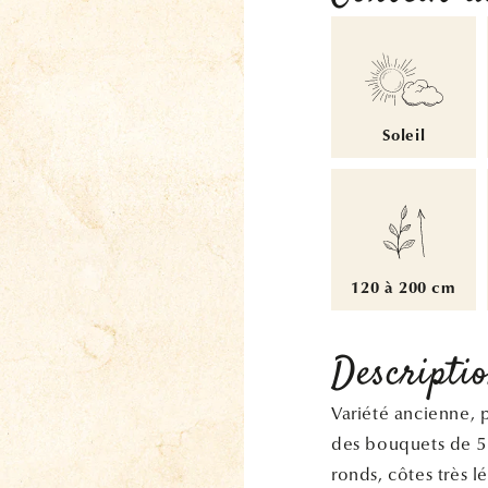
Soleil
120 à 200 cm
Descripti
Variété ancienne, 
des bouquets de 5 à
ronds, côtes très 