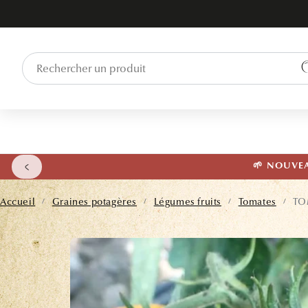
ET PASSER
AU
CONTENU
🌱 NOUVEAU
Accueil
Graines potagères
Légumes fruits
Tomates
TO
/
/
/
/
PASSER AUX
INFORMATIONS
PRODUITS