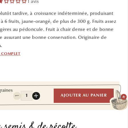
1 avis
plutôt tardive, à croissance indéterminée, produisant
 6 fruits, jaune-orangé, de plus de 300 g. Fruits assez
légères au pédoncule. Fruit à chair dense et de bonne
se assurant une bonne conservation. Originaire de
.
F COMPLET
graines
Quantité
AJOUTER AU PANIER
Réduire
Augmenter
la
la
quantité
quantité
de
de
TOMATE
TOMATE
 semis & de récolte