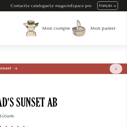
Contact
Le catalogue
Le magasin
Espace pro
Français
Mon compte
Mon panier
tenant
D'S SUNSET AB
rsicum