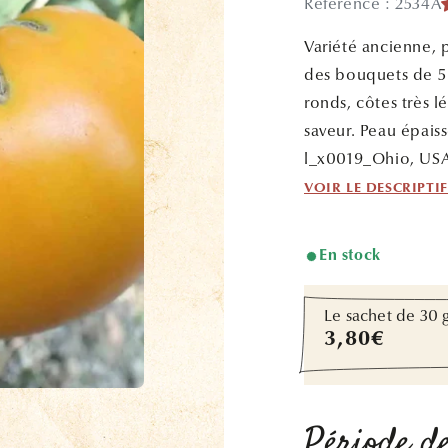
Référence : 2534A
Variété ancienne, 
des bouquets de 5 à
ronds, côtes très 
saveur. Peau épais
l_x0019_Ohio, USA
VOIR LE DESCRIPTI
En stock
Le sachet de 30 
Prix
3,80€
habituel
Période de