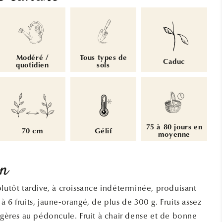
Modéré /
Tous types de
Caduc
quotidien
sols
75 à 80 jours en
70 cm
Gélif
moyenne
on
plutôt tardive, à croissance indéterminée, produisant
 6 fruits, jaune-orangé, de plus de 300 g. Fruits assez
légères au pédoncule. Fruit à chair dense et de bonne