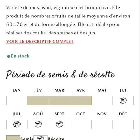
une
une
Variété de mi-saison, vigoureuse et productive. Elle
fenêtre
fenêtr
modale
modal
produit de nombreux fruits de taille moyenne d'environ
60 à 70 gr et de forme allongée. Elle est idéale pour
réaliser des coulis, des soupes et des jus.
VOIR LE DESCRIPTIF COMPLET
En stock
Période de semis & de récolte
JAN
FÉV
MAR
AVR
MAI
JUI
JUIL
AOÛ
SEPT
OCT
NOV
DÉC
Semis
Récolte