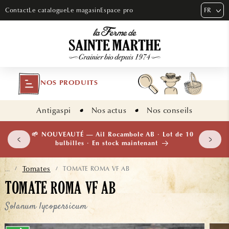
ET PASSER
FR
Contact
Le catalogue
Le magasin
Espace pro
AU
CONTENU
NOS PRODUITS
Antigaspi
Nos actus
Nos conseils
 plants
🌱 NOUVEAUTÉ — Ail Rocambole AB · Lot de 10
isement
bulbilles · En stock maintenant
Tomates
TOMATE ROMA VF AB
...
/
/
TOMATE ROMA VF AB
Solanum lycopersicum
ASSER AUX