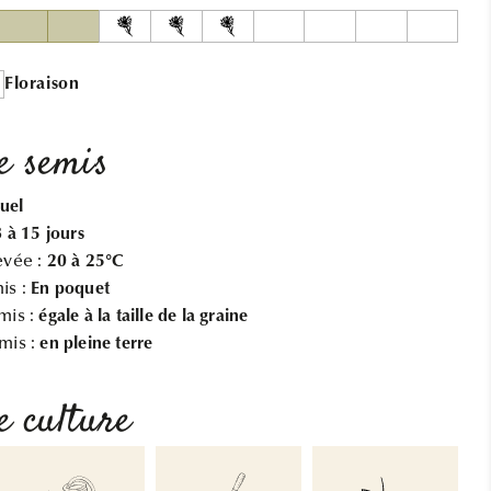
Floraison
e semis
uel
8 à 15 jours
evée :
20 à 25°C
is :
En poquet
mis :
égale à la taille de la graine
mis :
en pleine terre
e culture