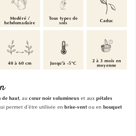
Modéré /
Tous types de
Caduc
hebdomadaire
sols
2 à 3 mois en
40 à 60 cm
Jusqu'à -5°C
moyenne
on
, au
et aux
m de haut
cœur noir volumineux
pétales
lui permet d'être utilisée en
ou en
brise-vent
bouquet