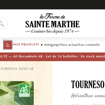
Antigaspi
Nos actus
Nos conseils
NOS PRODUITS
TÉ — Ail Rocambole AB · Lot de 10 bulbilles · En stock main
OURNESOL TAIYO AB
TOURNESO
Helianthus annu