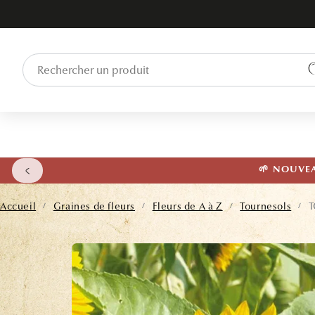
ET PASSER
AU
CONTENU
🌱 NOUVEAU
Accueil
Graines de fleurs
Fleurs de A à Z
Tournesols
T
/
/
/
/
PASSER AUX
INFORMATIONS
PRODUITS