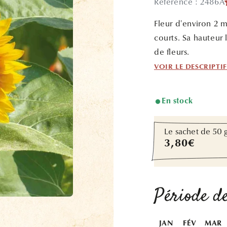
Référence : 2486A
Fleur d'environ 2 
courts. Sa hauteur 
de fleurs.
VOIR LE DESCRIPTI
En stock
Le sachet de 50 
Prix
3,80€
habituel
Période de
JAN
FÉV
MAR