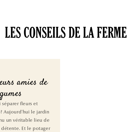
LES CONSEILS DE LA FERME
leurs amies de
égumes
 séparer fleurs et
? Aujourd'hui le jardin
nu un véritable lieu de
 détente. Et le potager