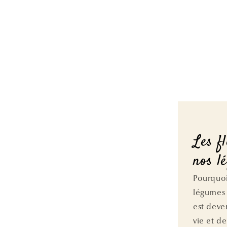
Les f
nos l
Pourquoi
légumes 
est deve
vie et de