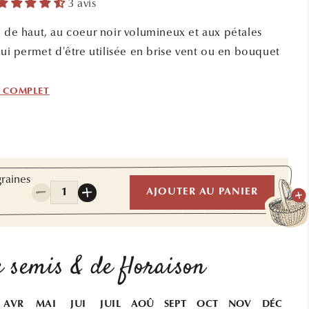
3 avis
m de haut, au coeur noir volumineux et aux pétales
lui permet d'être utilisée en brise vent ou en bouquet
F COMPLET
graines
Quantité
AJOUTER AU PANIER
Réduire
Augmenter
la
la
quantité
quantité
de
de
TOURNESOL
TOURNESOL
 semis & de floraison
TAIYO
TAIYO
AB
AB
AVR
MAI
JUI
JUIL
AOÛ
SEPT
OCT
NOV
DÉC