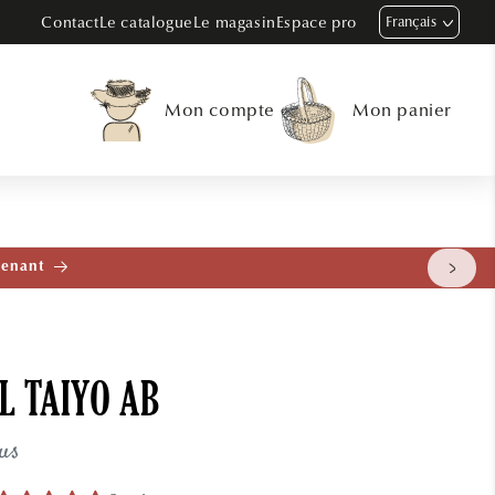
Contact
Le catalogue
Le magasin
Espace pro
Français
Mon compte
Mon panier
tenant
L TAIYO AB
us