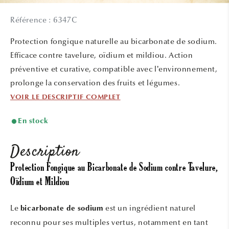
le
média
Référence : 6347C
1
dans
une
Protection fongique naturelle au bicarbonate de sodium.
fenêtre
modale
Efficace contre tavelure, oïdium et mildiou. Action
préventive et curative, compatible avec l’environnement,
prolonge la conservation des fruits et légumes.
VOIR LE DESCRIPTIF COMPLET
En stock
Description
Protection Fongique au Bicarbonate de Sodium contre Tavelure,
Oïdium et Mildiou
Le
est un ingrédient naturel
bicarbonate de sodium
reconnu pour ses multiples vertus, notamment en tant