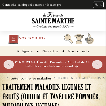
ET PASSER
FR
Contact
Le catalogue
Le magasin
Espace pro
AU
CONTENU
NOS PRODUITS
Antigaspi
Nos actus
Nos conseils
 plants
🌱 NOUVEAUTÉ — Ail Rocambole AB · Lot de 10
isement
bulbilles · En stock maintenant
Lutter contre les maladies
TRAITEMENT MALADIES LEGUMES E
...
/
/
TRAITEMENT MALADIES LEGUMES ET
FRUITS (OIDIUM ET TAVELURE POMMIER,