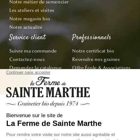
Notre métier de semencier
Les ateliers et visites
Notre magasin bio
Notre actualité
Service client
Professionnels
Suivre ma commande
Notre certificat bio
Contactez-nous
Revendre nos graines
Demandez le catalogue
Offre École & Associations
Bon de commande
Sachets personnalisés
Tous nos conseils
Abonnez-vous
Suivez nos aventures de la graine à l'assiette !
E-mail