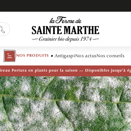
Antigaspi
Nos actus
Nos conseils
NOS PRODUITS
TÉ — Ail Rocambole AB · Lot de 10 bulbilles · En stock main