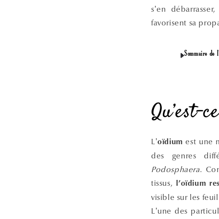
s’en débarrasser
favorisent sa prop
Sommaire de l'
Qu’est-c
L’
est une 
oïdium
des genres diff
Podosphaera
. Co
tissus,
l’oïdium re
visible sur les feuil
L’une des particul