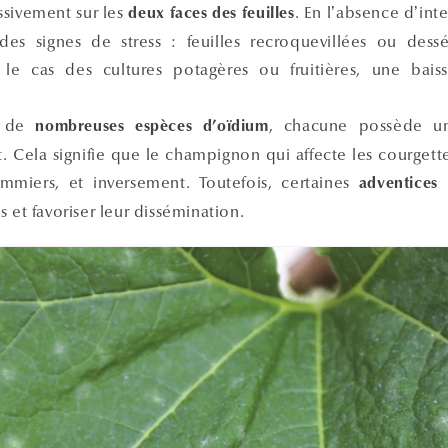
ssivement sur les
. En l’absence d’int
deux faces des feuilles
es signes de stress : feuilles recroquevillées ou dessé
 le cas des cultures potagères ou fruitières, une baiss
te de
, chacune possède un
nombreuses espèces d’oïdium
t. Cela signifie que le champignon qui affecte les courget
mmiers, et inversement. Toutefois, certaines
p
adventices
s et favoriser leur dissémination.