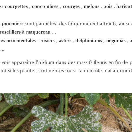
les
,
,
,
,
,
courgettes
concombres
courges
melons
pois
haricot
s
sont parmi les plus fréquemment atteints, ainsi
pommiers
...
roseilliers à maquereau
:
,
,
,
,
tes ornementales
rosiers
asters
delphiniums
bégonias
...
e voir apparaître l’oïdium dans des massifs fleuris en fin de
out si les plantes sont denses ou si l’air circule mal autour d