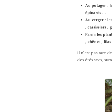
: 
Au potager
...
épinards
: le
Au verger
,
,
cassissiers
g
Parmi les plan
,
,
chênes
lilas
Il n’est pas rare d
des étés secs, surt