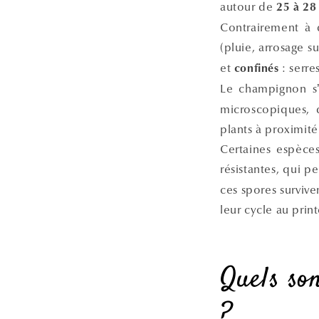
autour de
25 à 28
Contrairement à 
(pluie, arrosage su
et
: serre
confinés
Le champignon s’i
microscopiques, 
plants à proximité
Certaines espèces
résistantes, qui 
ces spores survive
leur cycle au prin
Quels son
?