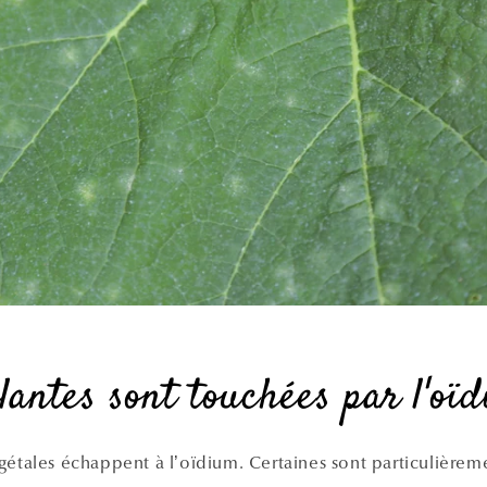
lantes sont touchées par l'oï
gétales échappent à l’oïdium. Certaines sont particulièreme