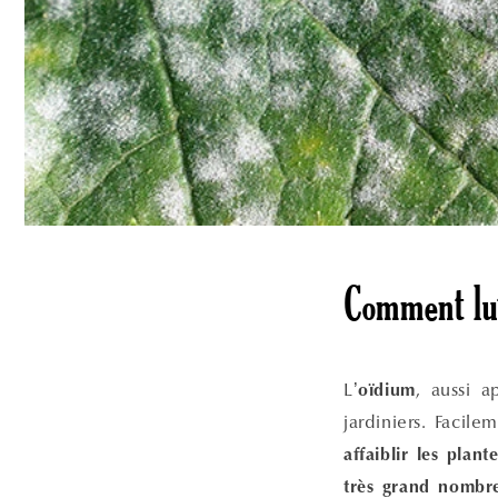
Comment lut
L’
, aussi 
oïdium
jardiniers. Facil
affaiblir les plant
très grand nombre