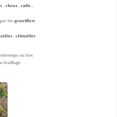
,
,
,
s
choux
radis
 que les
groseilliers
,
azalées
clématites
 printemps ou lors
u feuillage.