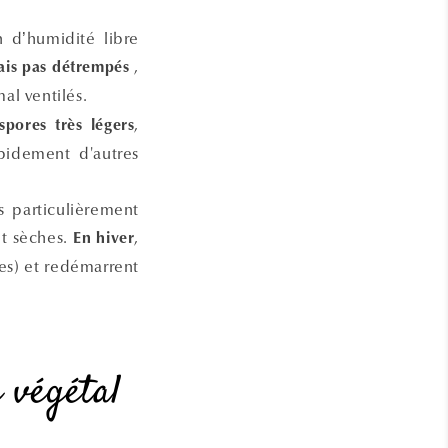
 d’humidité libre
,
ais pas détrempés
al ventilés.
,
spores très légers
pidement d'autres
s particulièrement
nt sèches.
,
En hiver
ées) et redémarrent
e végétal