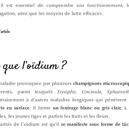
, il est essentiel de comprendre son fonctionnement, l
agation, ainsi que les moyens de lutte efficaces.
article
e que l’oïdium ?
maladie provoquée par plusieurs
champignons microscopi
érents, parmi lesquels
Erysiphe
,
Uncinula
,
Sphaerot
ntrairement à d’autres maladies fongiques qui pénètrent
. Il forme
à l
ste en surface
un feutrage b
lanc ou gris clair,
les, les jeunes tiges et parfois les fruits et les fleurs.
arités de l’oïdium est qu’il
se manifeste sous forme de tâc