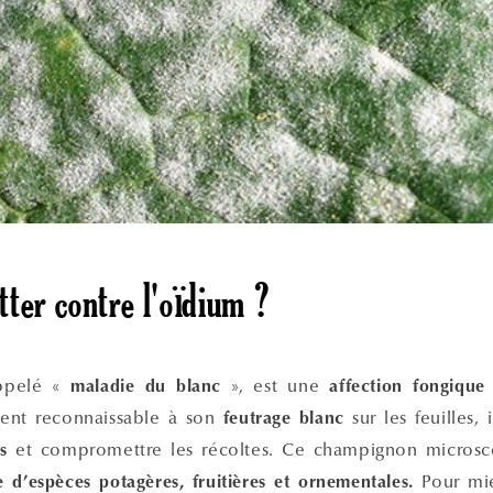
ter contre l'oïdium ?
appelé «
», est une
maladie du blanc
affection fongique
ement reconnaissable à son
sur les feuilles,
feutrage blanc
et compromettre les récoltes. Ce champignon micros
es
Pour mie
 d’espèces potagères, fruitières et ornementales.