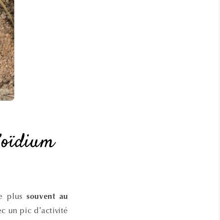
l’oïdium
le plus
souvent au
c un pic d’activité