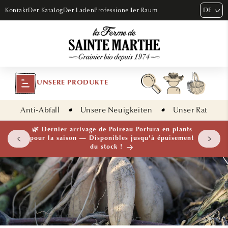
DIREKT
DE
Kontakt
Der Katalog
Der Laden
Professioneller Raum
ZUM
INHALT
UNSERE PRODUKTE
Anti-Abfall
Unsere Neuigkeiten
Unser Rat
 plants
🌱 NOUVEAUTÉ — Ail Rocambole AB · Lot de 10
isement
bulbilles · En stock maintenant