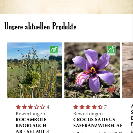
Unsere aktuellen Produkte
4
7
Bewertungen
Bewertungen
ROCAMBOLE
CROCUS SATIVUS -
KNOBLAUCH
SAFFRANZWIEBEL AB
AB - SET MIT 3
D