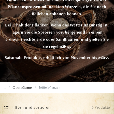
Entdecken Sie unser Sortiment an einjährigen Trüffel-
Pflanzensprossen mit nackten Wurzeln, die Sie nach
Belieben anbauen können.
Bei Erhalt der Pflanzen, wenn das Wetter ungünstig ist,
lagern Sie die Sprossen vorübergehend in einem
Erdloch (leichte Erde oder Sandhaufen) und gießen Sie
sie regelmäßig.
Saisonale Produkte, erhältlich von November bis März.
Obstbäume
Trüffelpflanzen
...
/
/
Filtern und sortieren
6 Produkte