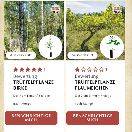
Ausverkauft
Ausverkauft
1
1
Bewertung
Bewertung
TRÜFFELPFLANZE
TRÜFFELPFLANZE
BIRKE
FLAUMEICHEN
Der 7 cm Eimer / Preis je
Der 7 cm Eimer / Preis je
nach Menge
nach Menge
BENACHRICHTIGE
BENACHRICHTIGE
Normaler
Normaler
26,90€
26,90€
MICH
MICH
Preis
Preis