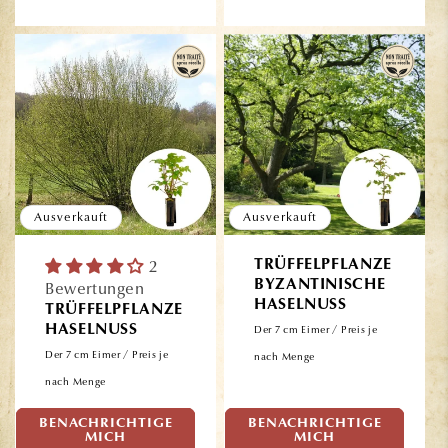
Ausverkauft
Ausverkauft
2
TRÜFFELPFLANZE
BYZANTINISCHE
Bewertungen
HASELNUSS
TRÜFFELPFLANZE
HASELNUSS
Der 7 cm Eimer / Preis je
Der 7 cm Eimer / Preis je
nach Menge
nach Menge
BENACHRICHTIGE
BENACHRICHTIGE
Normaler
Normaler
26,90€
26,90€
MICH
MICH