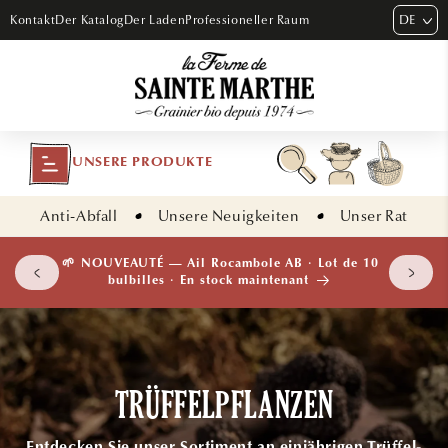
DIREKT
DE
Kontakt
Der Katalog
Der Laden
Professioneller Raum
ZUM
INHALT
UNSERE PRODUKTE
Anti-Abfall
Unsere Neuigkeiten
Unser Rat
 plants
🌱 NOUVEAUTÉ — Ail Rocambole AB · Lot de 10
isement
bulbilles · En stock maintenant
TRÜFFELPFLANZEN