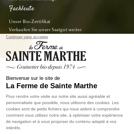
Fachleute
Unser Bio-Zertifikat
Verkaufen Sie unser Saatgut weiter
Angebot für Schulen & Vereine
Personalisierte Taschen
Abonnieren
Verfolgen Sie unsere Abenteuer vom Samen bis zum
Teller!
E-Mail
© La Ferme de Sainte Marthe – Alle Rechte vorbehalten
personenbezogene
Allgemeine
Exercer votre droit de