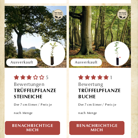
Ausverkauft
Ausverkauft
5
1
Bewertungen
Bewertung
TRÜFFELPFLANZE
TRÜFFELPFLANZE
STEINEICHE
BUCHE
Der 7 cm Eimer / Preis je
Der 7 cm Eimer / Preis je
nach Menge
nach Menge
BENACHRICHTIGE
BENACHRICHTIGE
Normaler
Normaler
26,90€
26,90€
MICH
MICH
Preis
Preis