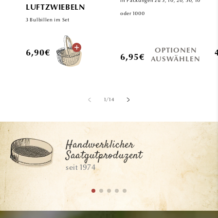
In Packungen zu 5, 10, 20, 50, 100
LUFTZWIEBELN
oder 1000
3 Bulbillen im Set
OPTIONEN
Normaler
6,90€
Normaler
6,95€
AUSWÄHLEN
Preis
Preis
von
1
/
14
Handwerklicher
Saatgutproduzent
seit 1974