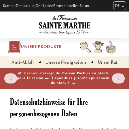
DIREKT
DE
Kontakt
Der Katalog
Der Laden
Professioneller Raum
ZUM
INHALT
UNSERE PRODUKTE
Anti-Abfall
Unsere Neuigkeiten
Unser Rat
🌱 NOUVEAUTÉ — Ail Rocambole AB · Lot de 10
bulbilles · En stock maintenant
Datenschutzhinweise für Ihre
personenbezogenen Daten