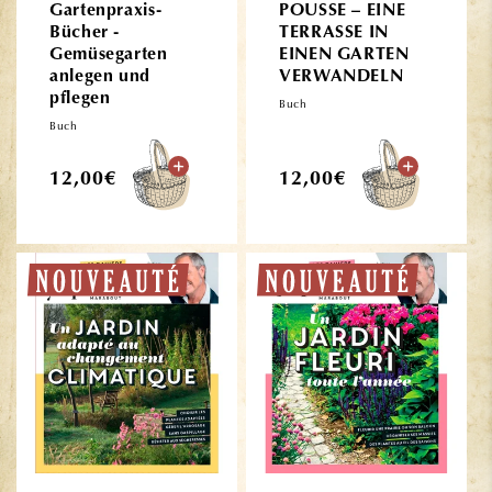
Gartenpraxis-
POUSSE – EINE
Bücher -
TERRASSE IN
Gemüsegarten
EINEN GARTEN
anlegen und
VERWANDELN
pflegen
Buch
Buch
Normaler
Normaler
12,00€
12,00€
Preis
Preis