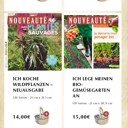
Preis
Preis
ICH KOCHE
ICH LEGE MEINEN
WILDPFLANZEN –
BIO-
NEUAUSGABE
GEMÜSEGARTEN
AN
120 Seiten - 21 cm x 21,1 cm
119 Seiten - 21 cm x 20,9 cm
Normaler
Normaler
14,00€
15,00€
Preis
Preis