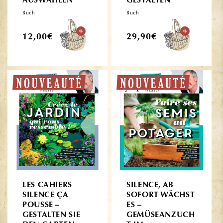
AUSWÄHLEN
GESTALTEN
Buch
Buch
Normaler
Normaler
12,00€
29,90€
Preis
Preis
LES CAHIERS
SILENCE, AB
SILENCE ÇA
SOFORT WÄCHST
POUSSE –
ES –
GESTALTEN SIE
GEMÜSEANZUCH