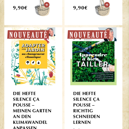
Normaler
Normaler
9,90€
9,90€
Preis
Preis
DIE HEFTE
DIE HEFTE
SILENCE ÇA
SILENCE ÇA
POUSSE –
POUSSE –
MEINEN GARTEN
RICHTIG
AN DEN
SCHNEIDEN
KLIMAWANDEL
LERNEN
ANPASSEN