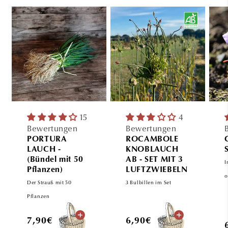
15
4
Bewertungen
Bewertungen
PORTURA
ROCAMBOLE
LAUCH -
KNOBLAUCH
(Bündel mit 50
AB - SET MIT 3
I
Pflanzen)
LUFTZWIEBELN
o
Der Strauß mit 50
3 Bulbillen im Set
Pflanzen
Normaler
Normaler
7,90€
6,90€