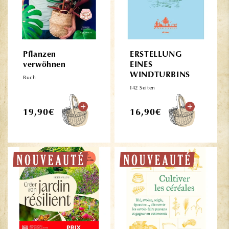
Pflanzen
ERSTELLUNG
verwöhnen
EINES
WINDTURBINS
Buch
142 Seiten
Normaler
Normaler
19,90€
16,90€
Preis
Preis