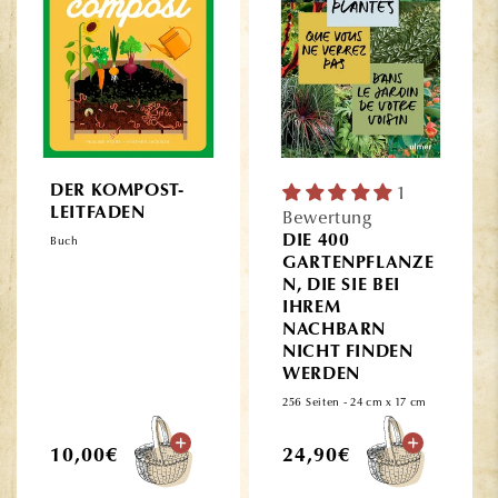
DER KOMPOST-
1
LEITFADEN
Bewertung
DIE 400
Buch
GARTENPFLANZE
N, DIE SIE BEI
IHREM
NACHBARN
NICHT FINDEN
WERDEN
256 Seiten - 24 cm x 17 cm
Normaler
Normaler
10,00€
24,90€
Preis
Preis