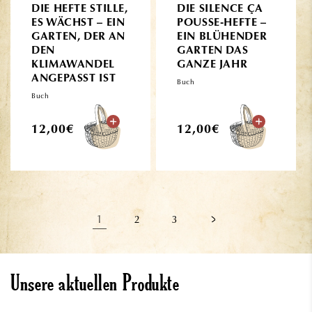
DIE HEFTE STILLE,
DIE SILENCE ÇA
ES WÄCHST – EIN
POUSSE-HEFTE –
GARTEN, DER AN
EIN BLÜHENDER
DEN
GARTEN DAS
KLIMAWANDEL
GANZE JAHR
ANGEPASST IST
Buch
Buch
Normaler
Normaler
12,00€
12,00€
Preis
Preis
1
2
3
Unsere aktuellen Produkte