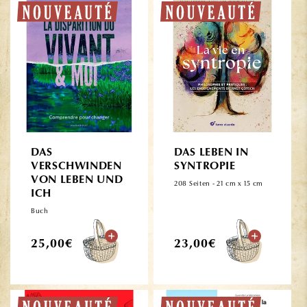
DAS
DAS LEBEN IN
VERSCHWINDEN
SYNTROPIE
VON LEBEN UND
208 Seiten - 21 cm x 15 cm
ICH
Buch
Normaler
Normaler
25,00€
23,00€
Preis
Preis