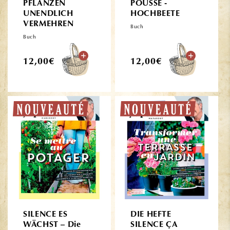
PFLANZEN
POUSSE -
UNENDLICH
HOCHBEETE
VERMEHREN
Buch
Buch
Normaler
Normaler
12,00€
12,00€
Preis
Preis
SILENCE ES
DIE HEFTE
WÄCHST – Die
SILENCE ÇA