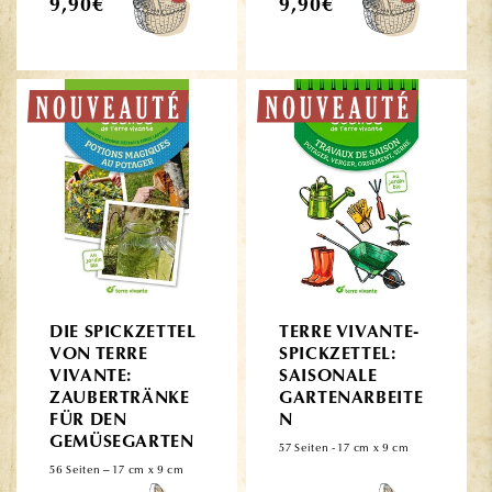
Normaler
Normaler
9,90€
9,90€
Preis
Preis
DIE SPICKZETTEL
TERRE VIVANTE-
VON TERRE
SPICKZETTEL:
VIVANTE:
SAISONALE
ZAUBERTRÄNKE
GARTENARBEITE
FÜR DEN
N
GEMÜSEGARTEN
57 Seiten - 17 cm x 9 cm
56 Seiten – 17 cm x 9 cm