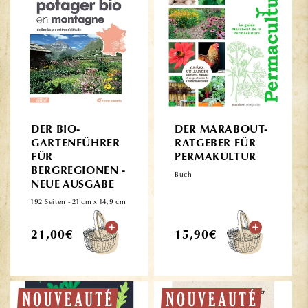
DER BIO-
DER MARABOUT-
GARTENFÜHRER
RATGEBER FÜR
FÜR
PERMAKULTUR
BERGREGIONEN -
Buch
NEUE AUSGABE
192 Seiten - 21 cm x 14,9 cm
Normaler
Normaler
21,00€
15,90€
Preis
Preis