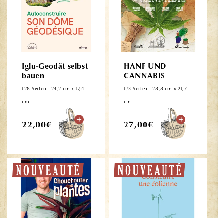
Iglu-Geodät selbst
HANF UND
bauen
CANNABIS
128 Seiten - 24,2 cm x 17,4
173 Seiten - 28,8 cm x 21,7
cm
cm
Normaler
Normaler
22,00€
27,00€
Preis
Preis