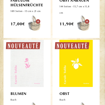
FABULÖSE
OBST ANBAUEN
HÜLSENFRÜCHTE
144 Seiten - 15,7 cm x 11,8
189 Seiten - 15 cm x 21 cm
cm
Normaler
Normaler
17,00€
11,90€
Preis
Preis
BLUMEN
OBST
Buch
Buch