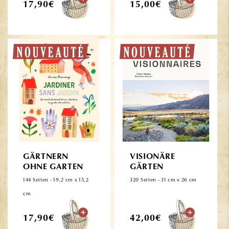
Normaler
Normaler
17,90€
15,00€
Preis
Preis
GÄRTNERN
VISIONÄRE
OHNE GARTEN
GÄRTEN
144 Seiten - 19,2 cm x 15,2
320 Seiten - 31 cm x 26 cm
cm
Normaler
Normaler
17,90€
42,00€