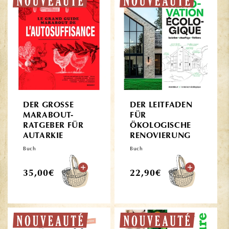
DER GROSSE
DER LEITFADEN
MARABOUT-
FÜR
RATGEBER FÜR
ÖKOLOGISCHE
AUTARKIE
RENOVIERUNG
Buch
Buch
Normaler
Normaler
35,00€
22,90€
Preis
Preis