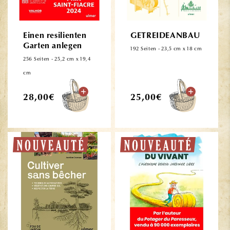
Einen resilienten
GETREIDEANBAU
Garten anlegen
192 Seiten - 23,5 cm x 18 cm
256 Seiten - 25,2 cm x 19,4
cm
Normaler
Normaler
28,00€
25,00€
Preis
Preis