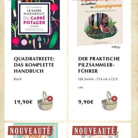
QUADRATBEETE:
DER PRAKTISCHE
DAS KOMPLETTE
PILZSAMMLER-
HANDBUCH
FÜHRER
Buch
126 Seiten - 17,4 cm x 12,9
cm
Normaler
Normaler
19,90€
9,90€
Preis
Preis