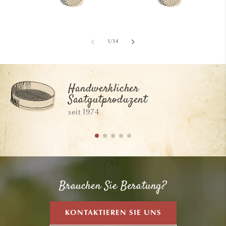
Preis
Preis
von
1
/
14
Handwerklicher
Saatgutproduzent
seit 1974
Brauchen Sie Beratung?
KONTAKTIEREN SIE UNS