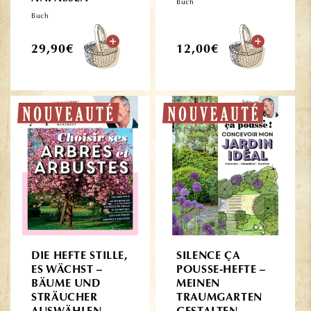
Buch
Buch
Normaler
Normaler
29,90€
12,00€
Preis
Preis
DIE HEFTE STILLE,
SILENCE ÇA
ES WÄCHST –
POUSSE-HEFTE –
BÄUME UND
MEINEN
STRÄUCHER
TRAUMGARTEN