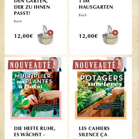
DEN GARTEN,
T IM
DER ZU IHNEN
HAUSGARTEN
PASST!
Buch
Buch
Normaler
Normaler
12,00€
12,00€
Preis
Preis
DIE HEFTE RUHE,
LES CAHIERS
ES WÄCHST -
SILENCE ÇA