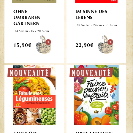
OHNE
IM SINNE DES
UMBRABEN
LEBENS
GÄRTNERN
192 Seiten - 24 cm x 16,8 cm
144 Seiten - 15 x 20,5 cm
Normaler
Normaler
15,90€
22,90€
Preis
Preis