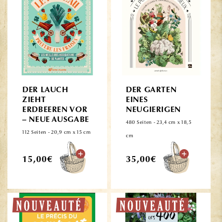
DER LAUCH
DER GARTEN
ZIEHT
EINES
ERDBEEREN VOR
NEUGIERIGEN
– NEUE AUSGABE
480 Seiten - 23,4 cm x 18,5
112 Seiten - 20,9 cm x 15 cm
cm
Normaler
Normaler
15,00€
35,00€
Preis
Preis