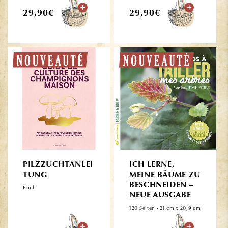
Normaler
Normaler
29,90€
29,90€
Preis
Preis
PILZZUCHTANLEI
ICH LERNE,
TUNG
MEINE BÄUME ZU
BESCHNEIDEN –
Buch
NEUE AUSGABE
120 Seiten - 21 cm x 20,9 cm