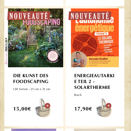
DIE KUNST DES
ENERGIEAUTARKI
FOODSCAPING
E TEIL 2 -
SOLARTHERMIE
120 Seiten - 21 cm x 21 cm
Buch
Normaler
Normaler
15,00€
17,90€
Preis
Preis