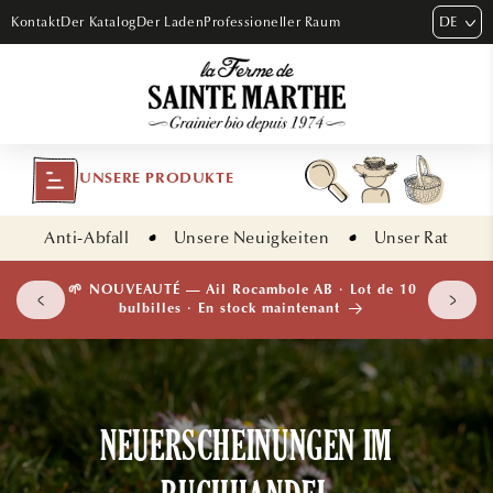
DIREKT
DE
Kontakt
Der Katalog
Der Laden
Professioneller Raum
ZUM
INHALT
UNSERE PRODUKTE
Anti-Abfall
Unsere Neuigkeiten
Unser Rat
🌱 NOUVEAUTÉ — Ail Rocambole AB · Lot de 10
bulbilles · En stock maintenant
NEUERSCHEINUNGEN IM