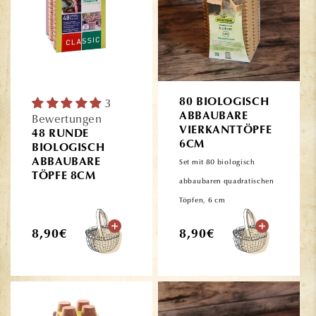
3
80 BIOLOGISCH
ABBAUBARE
Bewertungen
VIERKANTTÖPFE
48 RUNDE
6CM
BIOLOGISCH
ABBAUBARE
Set mit 80 biologisch
TÖPFE 8CM
abbaubaren quadratischen
Töpfen, 6 cm
Normaler
Normaler
8,90€
8,90€
Preis
Preis