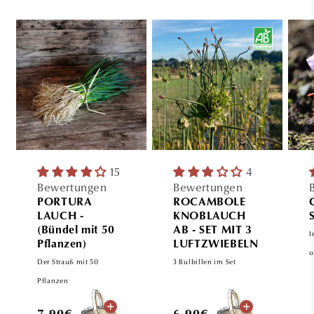
15
4
Bewertungen
Bewertungen
PORTURA
ROCAMBOLE
LAUCH -
KNOBLAUCH
(Bündel mit 50
AB - SET MIT 3
I
Pflanzen)
LUFTZWIEBELN
o
Der Strauß mit 50
3 Bulbillen im Set
Pflanzen