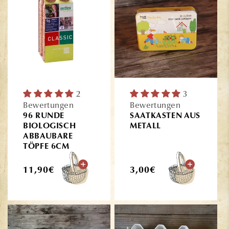
2
3
Bewertungen
Bewertungen
96 RUNDE
SAATKASTEN AUS
BIOLOGISCH
METALL
ABBAUBARE
TÖPFE 6CM
Normaler
Normaler
11,90€
3,00€
Preis
Preis