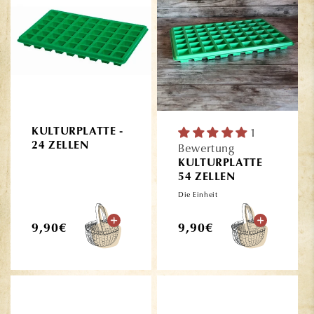
KULTURPLATTE -
1
24 ZELLEN
Bewertung
KULTURPLATTE
54 ZELLEN
Die Einheit
Normaler
Normaler
9,90€
9,90€
Preis
Preis