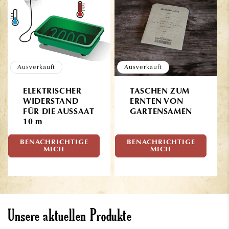
Ausverkauft
Ausverkauft
ELEKTRISCHER
TASCHEN ZUM
WIDERSTAND
ERNTEN VON
FÜR DIE AUSSAAT
GARTENSAMEN
10 m
BENACHRICHTIGE
BENACHRICHTIGE
Normaler
Normaler
69,90€
3,90€
MICH
MICH
Preis
Preis
Unsere aktuellen Produkte