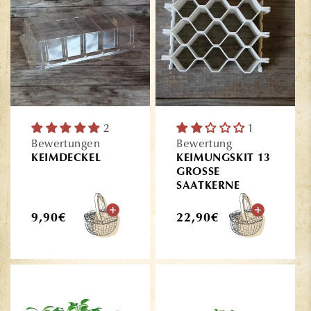
2
1
Bewertungen
Bewertung
KEIMDECKEL
KEIMUNGSKIT 13
GROSSE
SAATKERNE
Normaler
Normaler
9,90€
22,90€
Preis
Preis