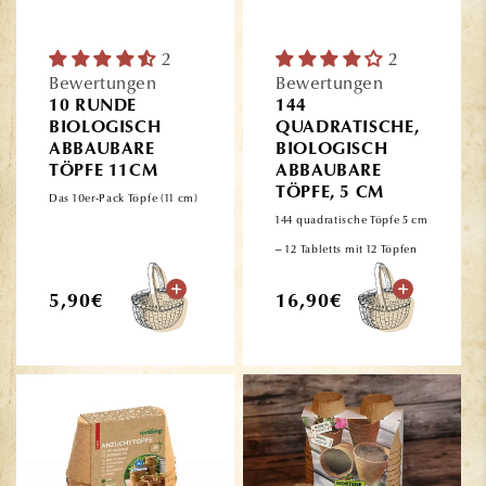
2
2
Bewertungen
Bewertungen
10 RUNDE
144
BIOLOGISCH
QUADRATISCHE,
ABBAUBARE
BIOLOGISCH
TÖPFE 11CM
ABBAUBARE
TÖPFE, 5 CM
Das 10er-Pack Töpfe (11 cm)
144 quadratische Töpfe 5 cm
– 12 Tabletts mit 12 Töpfen
Normaler
Normaler
5,90€
16,90€
Preis
Preis