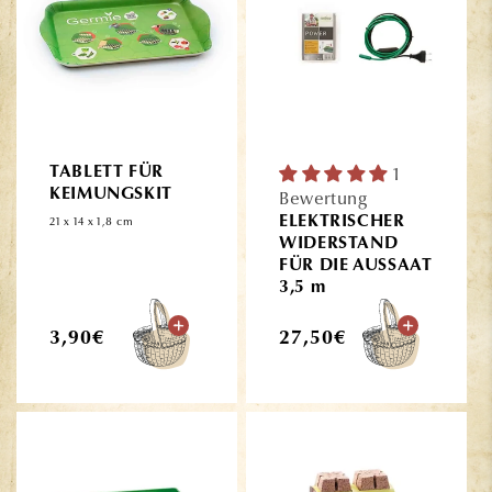
TABLETT FÜR
1
KEIMUNGSKIT
Bewertung
ELEKTRISCHER
21 x 14 x 1,8 cm
WIDERSTAND
FÜR DIE AUSSAAT
3,5 m
Normaler
Normaler
3,90€
27,50€
Preis
Preis