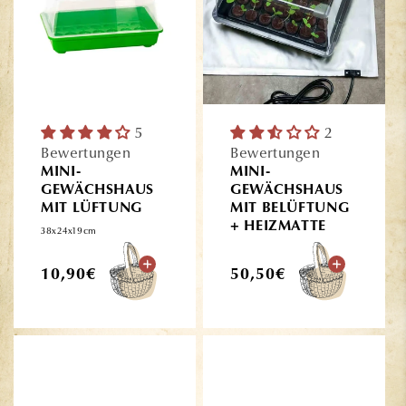
5
2
Bewertungen
Bewertungen
MINI-
MINI-
GEWÄCHSHAUS
GEWÄCHSHAUS
MIT LÜFTUNG
MIT BELÜFTUNG
+ HEIZMATTE
38x24x19cm
Normaler
Normaler
10,90€
50,50€
Preis
Preis