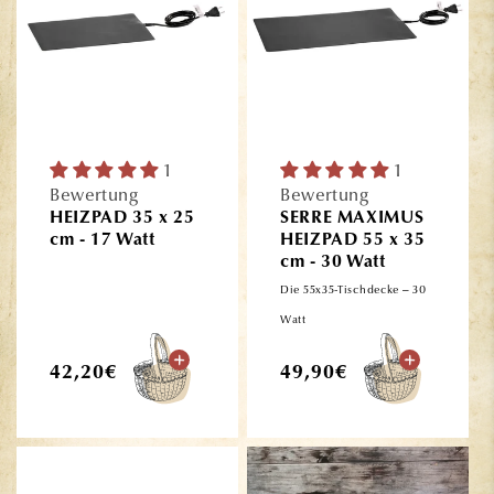
1
1
Bewertung
Bewertung
HEIZPAD 35 x 25
SERRE MAXIMUS
cm - 17 Watt
HEIZPAD 55 x 35
cm - 30 Watt
Die 55x35-Tischdecke – 30
Watt
Normaler
Normaler
42,20€
49,90€
Preis
Preis