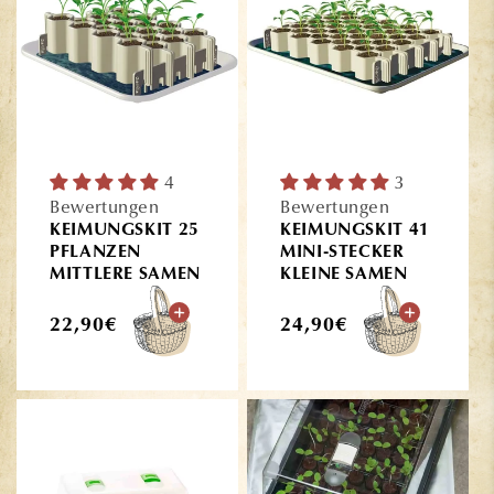
4
3
Bewertungen
Bewertungen
KEIMUNGSKIT 25
KEIMUNGSKIT 41
PFLANZEN
MINI-STECKER
MITTLERE SAMEN
KLEINE SAMEN
Normaler
Normaler
22,90€
24,90€
Preis
Preis