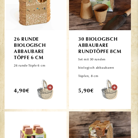
26 RUNDE
30 BIOLOGISCH
BIOLOGISCH
ABBAUBARE
ABBAUBARE
RUNDTÖPFE 8CM
TÖPFE 6 CM
Set mit 30 runden
26 runde Töpfe 6 cm
biologisch abbaubaren
Töpfen, 8 cm
Normaler
Normaler
4,90€
5,90€
Preis
Preis