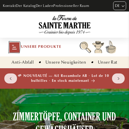
DIREKT
DE
Kontakt
Der Katalog
Der Laden
Professioneller Raum
ZUM
INHALT
UNSERE PRODUKTE
Anti-Abfall
Unsere Neuigkeiten
Unser Rat
 plants
🌱 NOUVEAUTÉ — Ail Rocambole AB · Lot de 10
isement
bulbilles · En stock maintenant
ZIMMERTÖPFE, CONTAINER UND