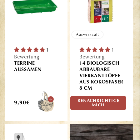
Ausverkauft
1
1
Bewertung
Bewertung
TERRINE
14 BIOLOGISCH
AUSSAMEN
ABBAUBARE
VIERKANTTÖPFE
AUS KOKOSFASER
8 CM
BENACHRICHTIGE
Normaler
Normaler
9,90€
4,90€
MICH
Preis
Preis