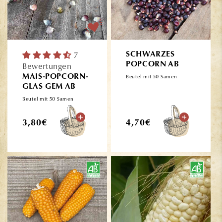
7
SCHWARZES
POPCORN AB
Bewertungen
MAIS-POPCORN-
Beutel mit 50 Samen
GLAS GEM AB
Beutel mit 50 Samen
Normaler
Normaler
3,80€
4,70€
Preis
Preis