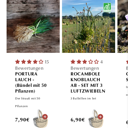
15
4
Bewertungen
Bewertungen
PORTURA
ROCAMBOLE
LAUCH -
KNOBLAUCH
(Bündel mit 50
AB - SET MIT 3
I
Pflanzen)
LUFTZWIEBELN
o
Der Strauß mit 50
3 Bulbillen im Set
Pflanzen
Normaler
Normaler
7,90€
6,90€
Preis
Preis