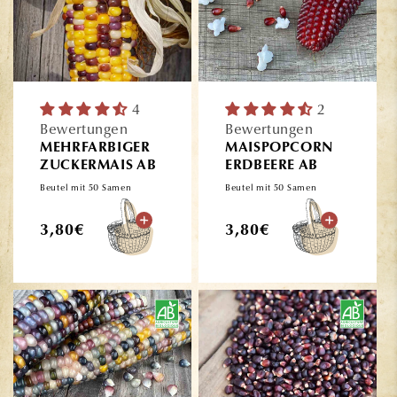
4
2
Bewertungen
Bewertungen
MEHRFARBIGER
MAISPOPCORN
ZUCKERMAIS AB
ERDBEERE AB
Beutel mit 50 Samen
Beutel mit 50 Samen
Normaler
Normaler
3,80€
3,80€
Preis
Preis