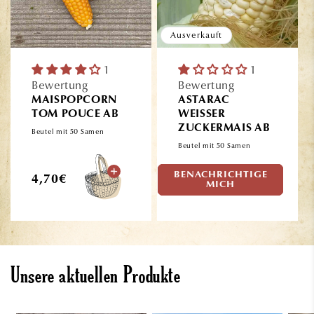
Ausverkauft
1
1
Bewertung
Bewertung
MAISPOPCORN
ASTARAC
TOM POUCE AB
WEISSER
ZUCKERMAIS AB
Beutel mit 50 Samen
Beutel mit 50 Samen
BENACHRICHTIGE
Normaler
Normaler
4,70€
4,70€
MICH
Preis
Preis
Unsere aktuellen Produkte