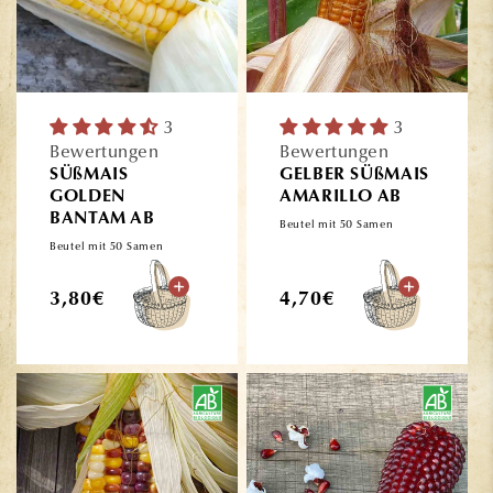
3
3
Bewertungen
Bewertungen
SÜßMAIS
GELBER SÜßMAIS
GOLDEN
AMARILLO AB
BANTAM AB
Beutel mit 50 Samen
Beutel mit 50 Samen
Normaler
Normaler
3,80€
4,70€
Preis
Preis