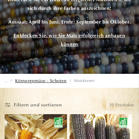
Entdecken Sie ein Dutzend origineller Maissorten, die
sich durch ihre Farben auszeichnen!
Aussaat:
April bis Juni.
Ernte:
September bis Oktober.
Entdecken Sie, wie Sie Mais erfolgreich anbauen
können
Körnergemüse - Schoten
Maiskörner
...
/
/
Filtern und sortieren
10 Produkte