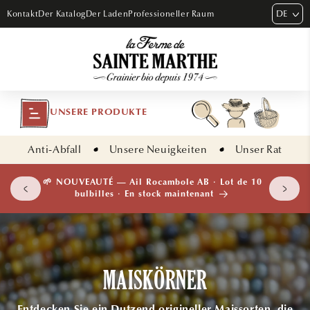
DIREKT
DE
Kontakt
Der Katalog
Der Laden
Professioneller Raum
ZUM
INHALT
UNSERE PRODUKTE
Anti-Abfall
Unsere Neuigkeiten
Unser Rat
 plants
🌱 NOUVEAUTÉ — Ail Rocambole AB · Lot de 10
isement
bulbilles · En stock maintenant
MAISKÖRNER