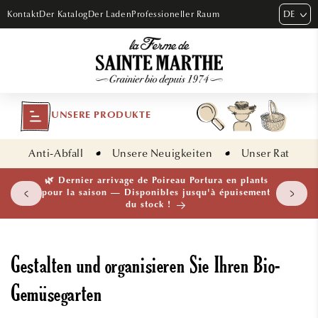
DIREKT
DE
Kontakt
Der Katalog
Der Laden
Professioneller Raum
ZUM
INHALT
UNSERE PRODUKTE
Anti-Abfall
Unsere Neuigkeiten
Unser Rat
🌱 NOUVEAUTÉ — Ail Rocambole AB · Lot de 10
bulbilles · En stock maintenant
Gestalten und organisieren Sie Ihren Bio-
Gemüsegarten