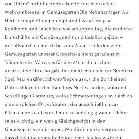
von 100 m² recht beeindruckende Ernten erzielen.
Wohnambiente im GemüsegartenDie Nebenanlagen Ab
Herbst komplett umgepflügt und bis auf ein paar
Kohlköpfe und Lauch kahl wie am ersten Tag, die restliche
Jahreshälfte mit Gemüse gefüllt und tadellos gejätet –
notfalls auch chemisch bis zum Zaun – so luden viele
Gemüsegärten unserer Großeltern nicht gerade zum
Träumen ein! Waren es für den Menschen schon
unattraktive Orte, so galt dies nicht erst recht für Nutztiere
(Igel, Marienkäfer, Schwebfliegen usw.), die dort keinen
Unterschlupf für den Bau ihres Nestes fanden, während
Schädlinge (Blattläuse, weiße Schmetterlinge usw.) sich an
einem solchen Ort erfreuten, der ausschließlich aus
Pflanzen bestand, von denen sie abhängig waren. Daher
ist es wichtig, ein wenig Gleichgewicht in den
Gemüsegarten zu bringen. Wir dürfen nicht vergessen,
dass die Kultivierung bedeutet, ein Gleichgewicht zu