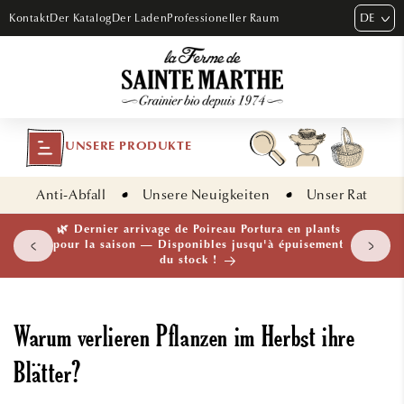
DIREKT
DE
Kontakt
Der Katalog
Der Laden
Professioneller Raum
ZUM
INHALT
UNSERE PRODUKTE
Anti-Abfall
Unsere Neuigkeiten
Unser Rat
🌿 Dernier arrivage de Poireau Portura en plants
pour la saison — Disponibles jusqu'à épuisement
du stock !
Warum verlieren Pflanzen im Herbst ihre
Blätter?