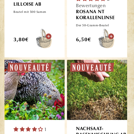
LILLOISE AB
Bewertungen
ROSANA NT
Beutel mit 500 Samen
KORALLENLINSE
Der 50-Gramm-Beutel
Normaler
Normaler
3,80€
6,50€
Preis
Preis
1
NACHSAAT-