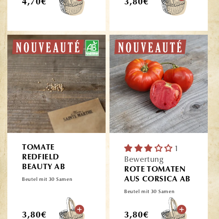
Normaler
Normaler
4,70€
3,80€
Preis
Preis
TOMATE
1
REDFIELD
Bewertung
BEAUTY AB
ROTE TOMATEN
AUS CORSICA AB
Beutel mit 30 Samen
Beutel mit 30 Samen
Normaler
Normaler
3,80€
3,80€