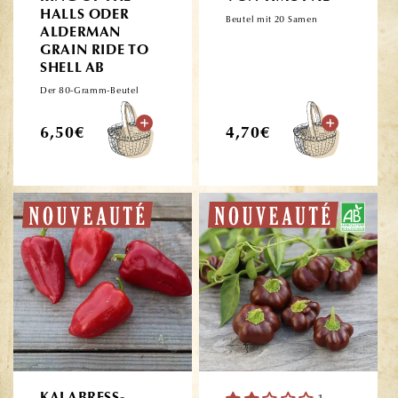
HALLS ODER
Beutel mit 20 Samen
ALDERMAN
GRAIN RIDE TO
SHELL AB
Der 80-Gramm-Beutel
Normaler
Normaler
6,50€
4,70€
Preis
Preis