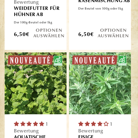
RASENMISCHUNG AB
Bewertung
WEIDEFUTTER FÜR
Der Beutel von 100g oder 1kg
HÜHNER AB
Der 100g-Beutel oder 1kg
OPTIONEN
OPTIONEN
Normaler
Normaler
6,50€
6,50€
AUSWÄHLEN
AUSWÄHLEN
Preis
Preis
1
1
Bewertung
Bewertung
AQUATISCHE
EISIGE