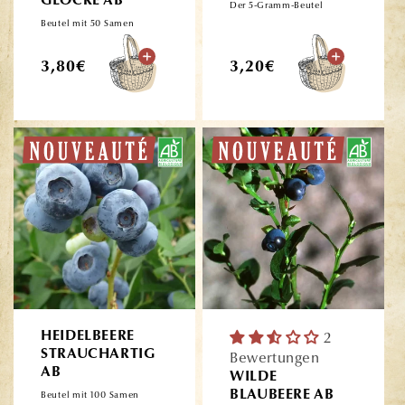
GLOCKE AB
Der 5-Gramm-Beutel
Beutel mit 50 Samen
Normaler
Normaler
3,80€
3,20€
Preis
Preis
HEIDELBEERE
2
STRAUCHARTIG
Bewertungen
AB
WILDE
BLAUBEERE AB
Beutel mit 100 Samen