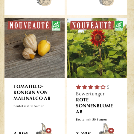
Preis
Preis
TOMATILLO-
5
KÖNIGIN VON
Bewertungen
MALINALCO AB
ROTE
SONNENBLUME
Beutel mit 30 Samen
AB
Beutel mit 50 Samen
Normaler
Normaler