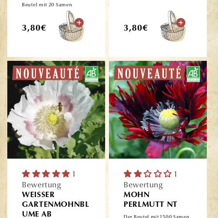
Beutel mit 20 Samen
Normaler
Normaler
3,80€
3,80€
Preis
Preis
1
1
Bewertung
Bewertung
WEISSER
MOHN
GARTENMOHNBL
PERLMUTT NT
UME AB
Der Beutel mit 1500 Samen