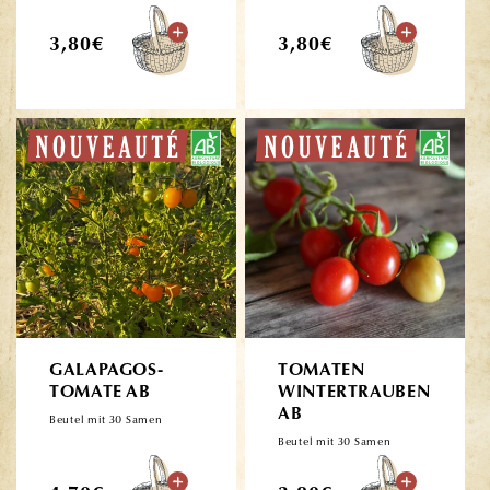
Normaler
Normaler
3,80€
3,80€
Preis
Preis
GALAPAGOS-
TOMATEN
TOMATE AB
WINTERTRAUBEN
AB
Beutel mit 30 Samen
Beutel mit 30 Samen