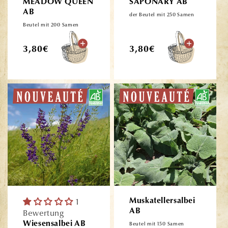
MEADOW QUEEN
SAPONARY AB
AB
der Beutel mit 250 Samen
Beutel mit 200 Samen
Normaler
Normaler
3,80€
3,80€
Preis
Preis
1
Muskatellersalbei
AB
Bewertung
Wiesensalbei AB
Beutel mit 150 Samen