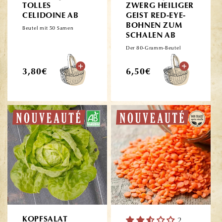
TOLLES
ZWERG HEILIGER
CELIDOINE AB
GEIST RED-EYE-
BOHNEN ZUM
Beutel mit 50 Samen
SCHALEN AB
Der 80-Gramm-Beutel
Normaler
Normaler
3,80€
6,50€
Preis
Preis
KOPFSALAT
2