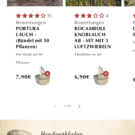
15
4
Bewertungen
Bewertungen
PORTURA
ROCAMBOLE
LAUCH -
KNOBLAUCH
(Bündel mit 50
AB - SET MIT 3
I
Pflanzen)
LUFTZWIEBELN
o
Der Strauß mit 50
3 Bulbillen im Set
Pflanzen
Normaler
Normaler
7,90€
6,90€
Preis
Preis
von
1
/
14
Handwerklicher