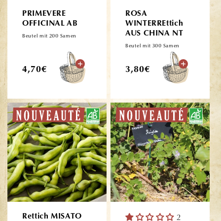
PRIMEVERE
ROSA
OFFICINAL AB
WINTERREttich
AUS CHINA NT
Beutel mit 200 Samen
Beutel mit 300 Samen
Normaler
Normaler
4,70€
3,80€
Preis
Preis
Rettich MISATO
2