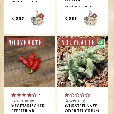
PFEFFER
Beutel mit 30 Samen
Beutel mit 30 Samen
Normaler
Normaler
3,80€
3,80€
Preis
Preis
2
1
Bewertungen
Bewertung
VEGETARISCHER
WURSTPFLANZE
PFEFFER AB
ODER TEUCRIUM