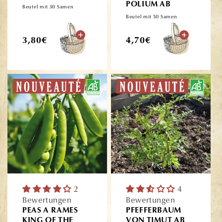
POLIUM AB
Beutel mit 30 Samen
Beutel mit 50 Samen
Normaler
Normaler
3,80€
4,70€
Preis
Preis
2
4
Bewertungen
Bewertungen
PEAS A RAMES
PFEFFERBAUM
KING OF THE
VON TIMUT AB