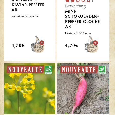
KALABRESS-
1
KAVIAR-PFEFFER
Bewertung
AB
MINI-
SCHOKOLADEN-
Beutel mit 30 Samen
PFEFFER-GLOCKE
AB
Beutel mit 30 Samen
Normaler
Normaler
4,70€
4,70€
Preis
Preis