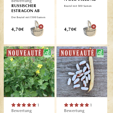
Bewertung
RUSSISCHER
Beutel mit 500 Samen
ESTRAGON AB
Der Beutel mit 1500 Samen
Normaler
Normaler
4,70€
4,70€
Preis
Preis
1
1
Bewertung
Bewertung