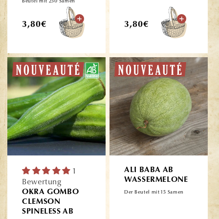
Beutel mit 250 Samen
Normaler
Normaler
3,80€
3,80€
Preis
Preis
1
ALI BABA AB
WASSERMELONE
Bewertung
OKRA GOMBO
Der Beutel mit 15 Samen
CLEMSON
SPINELESS AB