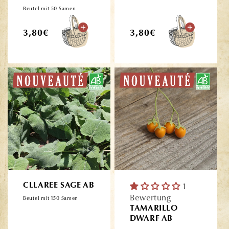
Beutel mit 50 Samen
Normaler
Normaler
3,80€
3,80€
Preis
Preis
CLLAREE SAGE AB
1
Bewertung
Beutel mit 150 Samen
TAMARILLO
DWARF AB