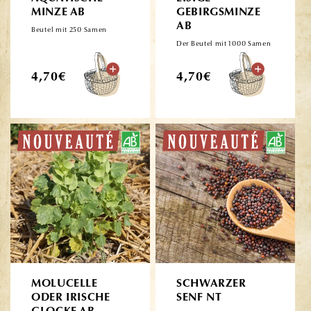
MINZE AB
GEBIRGSMINZE
AB
Beutel mit 250 Samen
Der Beutel mit 1000 Samen
Normaler
Normaler
4,70€
4,70€
Preis
Preis
MOLUCELLE
SCHWARZER
ODER IRISCHE
SENF NT