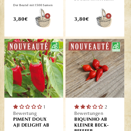
Der Beutel mit 1500 Samen
Normaler
Normaler
3,80€
3,80€
Preis
Preis
1
2
Bewertung
Bewertungen
PIMENT DOUX
BIQUINHO AB
AJI DELIGHT AB
KLEINER BECK-