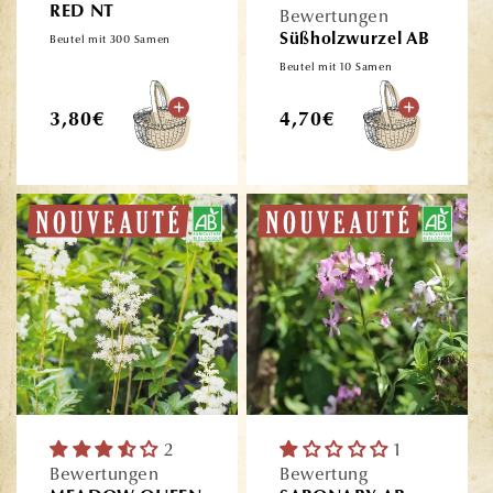
RED NT
Bewertungen
Süßholzwurzel AB
Beutel mit 300 Samen
Beutel mit 10 Samen
Normaler
Normaler
3,80€
4,70€
Preis
Preis
2
1
Bewertungen
Bewertung