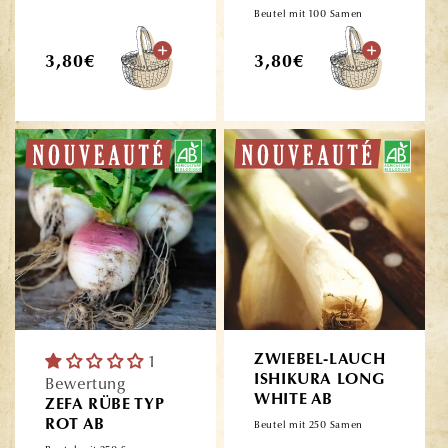
Beutel mit 100 Samen
Normaler
Normaler
3,80€
3,80€
Preis
Preis
1
ZWIEBEL-LAUCH
ISHIKURA LONG
Bewertung
WHITE AB
ZEFA RÜBE TYP
ROT AB
Beutel mit 250 Samen